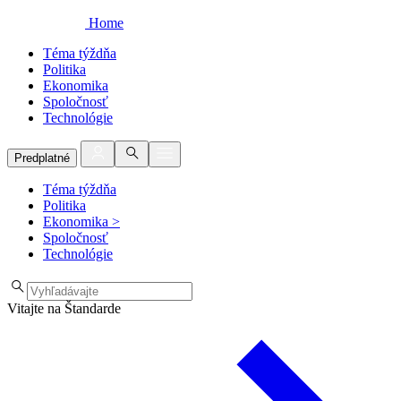
Home
Téma týždňa
Politika
Ekonomika
Spoločnosť
Technológie
Predplatné
Téma týždňa
Politika
Ekonomika
>
Spoločnosť
Technológie
Vitajte na Štandarde