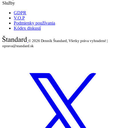
Služby
GDPR
V.O.P
Podmienky používania
Kódex diskusií
© 2026
Denník Štandard, Všetky práva vyhradené |
oprava@standard.sk