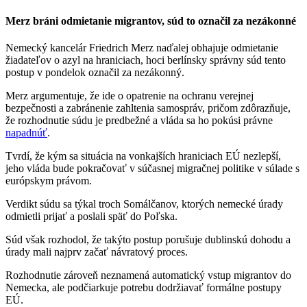
Merz bráni odmietanie migrantov, súd to označil za nezákonné
Nemecký kancelár Friedrich Merz naďalej obhajuje odmietanie
žiadateľov o azyl na hraniciach, hoci berlínsky správny súd tento
postup v pondelok označil za nezákonný.
Merz argumentuje, že ide o opatrenie na ochranu verejnej
bezpečnosti a zabránenie zahltenia samospráv, pričom zdôrazňuje,
že rozhodnutie súdu je predbežné a vláda sa ho pokúsi právne
napadnúť
.
Tvrdí, že kým sa situácia na vonkajších hraniciach EÚ nezlepší,
jeho vláda bude pokračovať v súčasnej migračnej politike v súlade s
európskym právom.
Verdikt súdu sa týkal troch Somálčanov, ktorých nemecké úrady
odmietli prijať a poslali späť do Poľska.
Súd však rozhodol, že takýto postup porušuje dublinskú dohodu a
úrady mali najprv začať návratový proces.
Rozhodnutie zároveň neznamená automatický vstup migrantov do
Nemecka, ale podčiarkuje potrebu dodržiavať formálne postupy
EÚ.