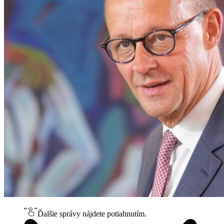
Ďalšie správy nájdete potiahnutím.