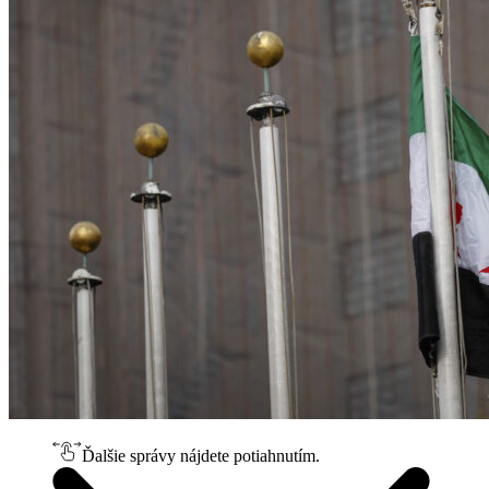
Ďalšie správy nájdete potiahnutím.