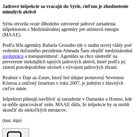
Jadrové inšpekcie sa vracajú do Sýrie, cieľom je zhodnotenie
minulých aktivít
Sýria otvorila svoje dlhodobo zatvorené jadrové zariadenia
inšpektorom z Medzinárodnej agentúry pre atómovú energiu
(MAAE).
Podľa šéfa agentúry Rafaela Grossiho ide o snahu novej vlády pod
vedením dočasného prezidenta Ahmada Šaru zlepšiť medzinárodnú
spoluprácu
a transparentnosť. Agentúra sa chce sústrediť na
preverenie niekdajších tajných jadrových aktivít, ktoré podľa jej
zistení pravdepodobne súviseli s vývojom jadrových zbraní.
Reaktor v Dajr az-Zaure, ktorý bol údajne postavený Severnou
Kóreou a zničený Izraelom v roku 2007, je jedným z hlavných
cieľov misie.
Inšpektori plánujú navštíviť aj zariadenie v Damasku a Homse, kde
sa môže spracovávať urán. MAAE dúfa, že inšpekcie by sa mohli
skončiť do niekoľkých mesiacov.
(tasr, mja)