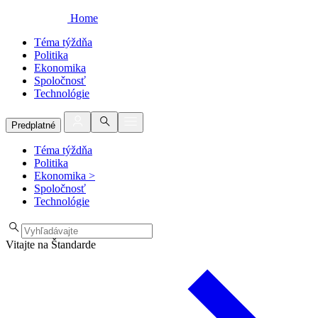
Home
Téma týždňa
Politika
Ekonomika
Spoločnosť
Technológie
Predplatné
Téma týždňa
Politika
Ekonomika
>
Spoločnosť
Technológie
Vitajte na Štandarde