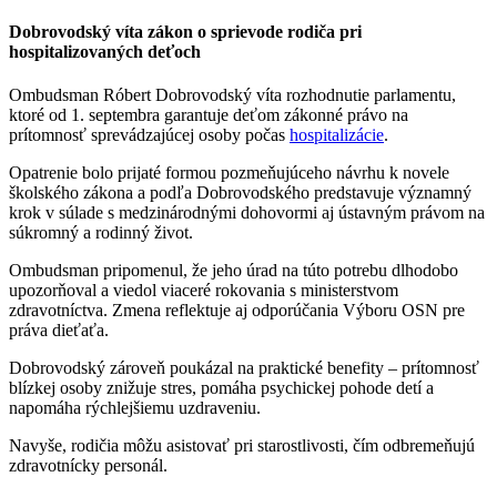
Dobrovodský víta zákon o sprievode rodiča pri
hospitalizovaných deťoch
Ombudsman Róbert Dobrovodský víta rozhodnutie parlamentu,
ktoré od 1. septembra garantuje deťom zákonné právo na
prítomnosť sprevádzajúcej osoby počas
hospitalizácie
.
Opatrenie bolo prijaté formou pozmeňujúceho návrhu k novele
školského zákona a podľa Dobrovodského predstavuje významný
krok v súlade s medzinárodnými dohovormi aj ústavným právom na
súkromný a rodinný život.
Ombudsman pripomenul, že jeho úrad na túto potrebu dlhodobo
upozorňoval a viedol viaceré rokovania s ministerstvom
zdravotníctva. Zmena reflektuje aj odporúčania Výboru OSN pre
práva dieťaťa.
Dobrovodský zároveň poukázal na praktické benefity – prítomnosť
blízkej osoby znižuje stres, pomáha psychickej pohode detí a
napomáha rýchlejšiemu uzdraveniu.
Navyše, rodičia môžu asistovať pri starostlivosti, čím odbremeňujú
zdravotnícky personál.