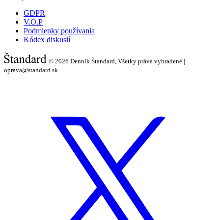
GDPR
V.O.P
Podmienky používania
Kódex diskusií
© 2026
Denník Štandard, Všetky práva vyhradené |
oprava@standard.sk