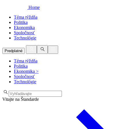
Home
Téma týždňa
Politika
Ekonomika
Spoločnosť
Technológie
Predplatné
Téma týždňa
Politika
Ekonomika
>
Spoločnosť
Technológie
Vitajte na Štandarde