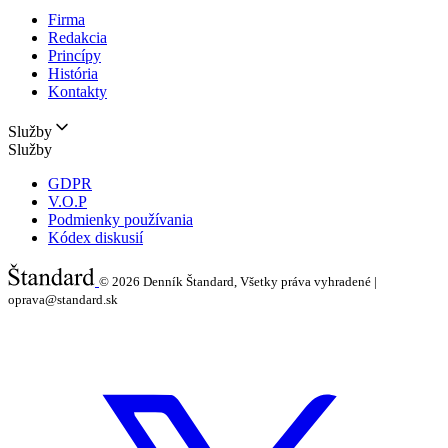
Firma
Redakcia
Princípy
História
Kontakty
Služby
Služby
GDPR
V.O.P
Podmienky používania
Kódex diskusií
© 2026
Denník Štandard, Všetky práva vyhradené |
oprava@standard.sk