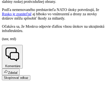
slabiny ruskej protivzdušnej obrany.
Podľa nemenovaného predstaviteľa NATO útoky potvrdzujú, že
Rusko je zraniteľné
aj hlboko vo vnútrozemí a drony za stovky
dolárov môžu spôsobiť škody za miliardy.
Očakáva sa, že Moskva odpovie ďalšou vlnou útokov na ukrajinskú
infraštruktúru.
(tasr, red)
Komentáre
Zdielať
Skopírovať odkaz