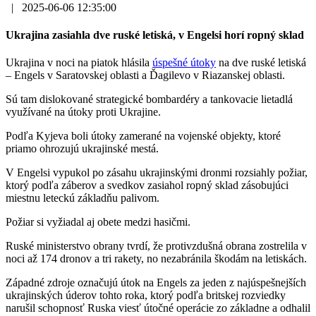
|
2025-06-06 12:35:00
Ukrajina zasiahla dve ruské letiská, v Engelsi horí ropný sklad
Ukrajina v noci na piatok hlásila
úspešné útoky
na dve ruské letiská
– Engels v Saratovskej oblasti a Ďagilevo v Riazanskej oblasti.
Sú tam dislokované strategické bombardéry a tankovacie lietadlá
využívané na útoky proti Ukrajine.
Podľa Kyjeva boli útoky zamerané na vojenské objekty, ktoré
priamo ohrozujú ukrajinské mestá.
V Engelsi vypukol po zásahu ukrajinskými dronmi rozsiahly požiar,
ktorý podľa záberov a svedkov zasiahol ropný sklad zásobujúci
miestnu leteckú základňu palivom.
Požiar si vyžiadal aj obete medzi hasičmi.
Ruské ministerstvo obrany tvrdí, že protivzdušná obrana zostrelila v
noci až 174 dronov a tri rakety, no nezabránila škodám na letiskách.
Západné zdroje označujú útok na Engels za jeden z najúspešnejších
ukrajinských úderov tohto roka, ktorý podľa britskej rozviedky
narušil schopnosť Ruska viesť útočné operácie zo základne a odhalil