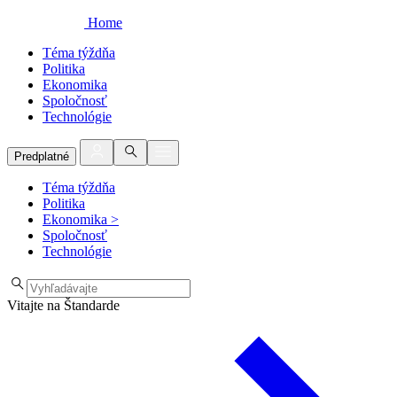
Home
Téma týždňa
Politika
Ekonomika
Spoločnosť
Technológie
Predplatné
Téma týždňa
Politika
Ekonomika
>
Spoločnosť
Technológie
Vitajte na Štandarde