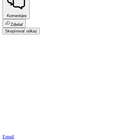
Komentáre
Zdielať
Skopírovať odkaz
Email