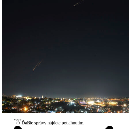
Ďalšie správy nájdete potiahnutím.