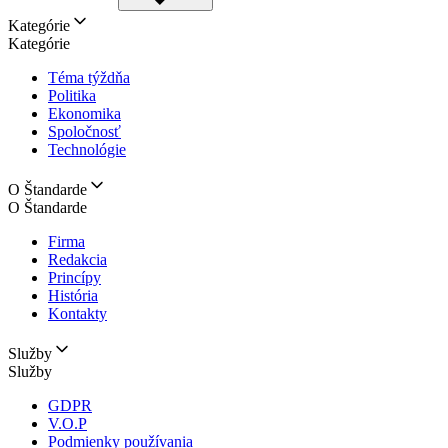
Kategórie
Kategórie
Téma týždňa
Politika
Ekonomika
Spoločnosť
Technológie
O Štandarde
O Štandarde
Firma
Redakcia
Princípy
História
Kontakty
Služby
Služby
GDPR
V.O.P
Podmienky používania