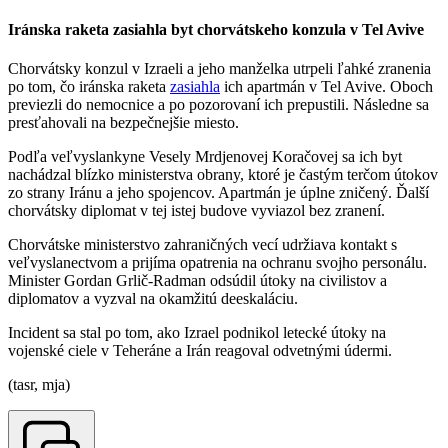
Iránska raketa zasiahla byt chorvátskeho konzula v Tel Avive
Chorvátsky konzul v Izraeli a jeho manželka utrpeli ľahké zranenia
po tom, čo iránska raketa
zasiahla
ich apartmán v Tel Avive. Oboch
previezli do nemocnice a po pozorovaní ich prepustili. Následne sa
presťahovali na bezpečnejšie miesto.
Podľa veľvyslankyne Vesely Mrdjenovej Koračovej sa ich byt
nachádzal blízko ministerstva obrany, ktoré je častým terčom útokov
zo strany Iránu a jeho spojencov. Apartmán je úplne zničený. Ďalší
chorvátsky diplomat v tej istej budove vyviazol bez zranení.
Chorvátske ministerstvo zahraničných vecí udržiava kontakt s
veľvyslanectvom a prijíma opatrenia na ochranu svojho personálu.
Minister Gordan Grlič-Radman odsúdil útoky na civilistov a
diplomatov a vyzval na okamžitú deeskaláciu.
Incident sa stal po tom, ako Izrael podnikol letecké útoky na
vojenské ciele v Teheráne a Irán reagoval odvetnými údermi.
(tasr, mja)