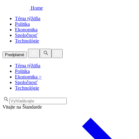
Home
Téma týždňa
Politika
Ekonomika
Spoločnosť
Technológie
Predplatné
Téma týždňa
Politika
Ekonomika
>
Spoločnosť
Technológie
Vitajte na Štandarde