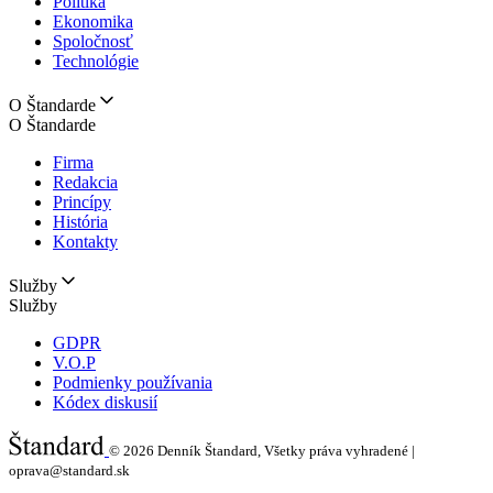
Politika
Ekonomika
Spoločnosť
Technológie
O Štandarde
O Štandarde
Firma
Redakcia
Princípy
História
Kontakty
Služby
Služby
GDPR
V.O.P
Podmienky používania
Kódex diskusií
© 2026
Denník Štandard, Všetky práva vyhradené |
oprava@standard.sk