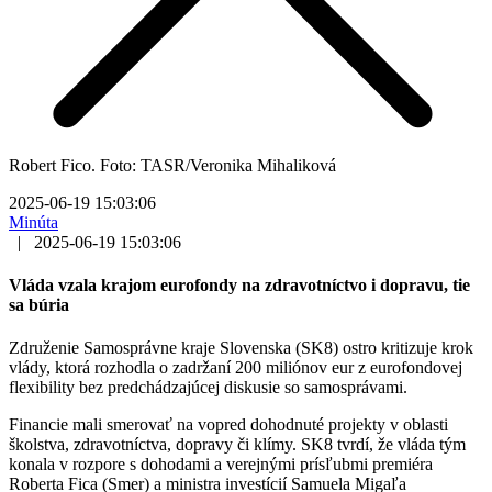
Robert Fico. Foto: TASR/Veronika Mihaliková
2025-06-19 15:03:06
Minúta
|
2025-06-19 15:03:06
Vláda vzala krajom eurofondy na zdravotníctvo i dopravu, tie
sa búria
Združenie Samosprávne kraje Slovenska (SK8) ostro kritizuje krok
vlády, ktorá rozhodla o zadržaní 200 miliónov eur z eurofondovej
flexibility bez predchádzajúcej diskusie so samosprávami.
Financie mali smerovať na vopred dohodnuté projekty v oblasti
školstva, zdravotníctva, dopravy či klímy. SK8 tvrdí, že vláda tým
konala v rozpore s dohodami a verejnými prísľubmi premiéra
Roberta Fica (Smer) a ministra investícií Samuela Migaľa