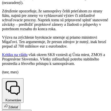
(nezaradený).
Združenie upozorňuje, že samosprávy čelili prieťahom zo strany
štátu, najmä pre zmeny vo vyhlasovaní výziev či zdržanlivé
schvaľovacie procesy. Napriek tomu sú pripravené splniť stanovené
záväzky – predložiť projektové zámery a žiadosti o príspevky v
potrebnom rozsahu do konca roka.
Výzva na zrýchlenie byrokracie smeruje aj priamo ministrovi
Migaľovi. Ten argumentuje, že presun zdrojov je nutný, inak hrozí
prepad až 700 miliónov eur z eurofondov.
Kritiku na vládu
však okrem SK8 vzniesli aj Únia miest, ZMOS a
Progresívne Slovensko. Všetky zdôrazňujú potrebu stabilného
prostredia a férového prístupu k samosprávam.
(tasr, max)
Komentáre
Zdielať