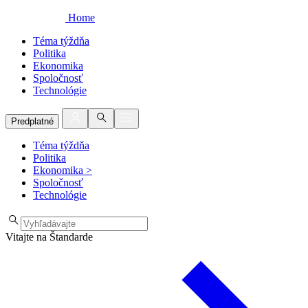
Home
Téma týždňa
Politika
Ekonomika
Spoločnosť
Technológie
Predplatné
Téma týždňa
Politika
Ekonomika
>
Spoločnosť
Technológie
Vitajte na Štandarde