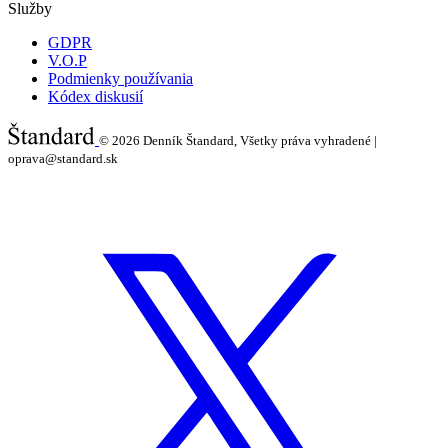
Služby
GDPR
V.O.P
Podmienky používania
Kódex diskusií
© 2026
Denník Štandard, Všetky práva vyhradené |
oprava@standard.sk