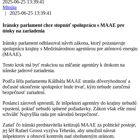
2025-06-25 13:39:41
Minúta
|
2025-06-25 13:39:41
Iránsky parlament chce stopnúť spoluprácu s MAAE pre
útoky na zariadenia
Iránsky parlament odhlasoval návrh zákona, ktorý pozastavuje
spoluprácu krajiny s Medzinárodnou agentúrou pre atómovú energiu
(MAAE).
Tento krok má byť reakciou na mlčanie agentúry k útokom na
iránske jadrové zariadenia.
Podľa šéfa parlamentu Kálíbáfa MAAE stratila dôveryhodnosť a
dočasné ukončenie spolupráce bude trvať, kým nebude zaručená
bezpečnosť zariadení.
Poslanci zároveň spresnili, že inšpektori agentúry do krajiny nebudú
vpustení, pokiaľ nebudú splnené požiadavky. Zákon však ešte musí
schváliť Najvyššia rada pre národnú bezpečnosť.
Zatiaľ čo iránski predstavitelia kritizujú MAAE za politické postoje,
jej šéf Rafael Grossi vyzýva Teherán, aby umožnil návrat
inšpektorov a obnovil kontrolu nad obohateným uránom.