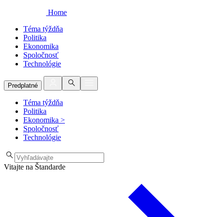
Home
Téma týždňa
Politika
Ekonomika
Spoločnosť
Technológie
Predplatné
Téma týždňa
Politika
Ekonomika
>
Spoločnosť
Technológie
Vitajte na Štandarde