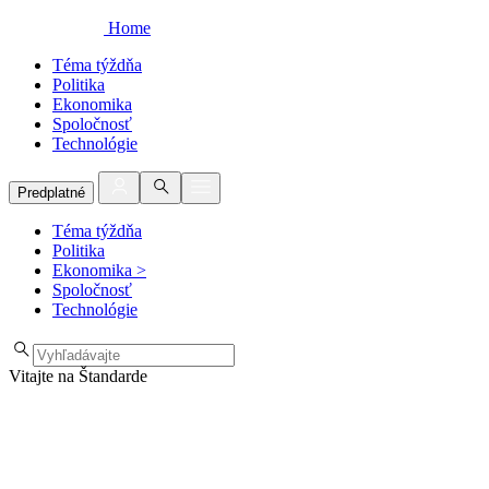
Home
Téma týždňa
Politika
Ekonomika
Spoločnosť
Technológie
Predplatné
Téma týždňa
Politika
Ekonomika
>
Spoločnosť
Technológie
Vitajte na Štandarde