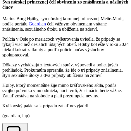
Syn nórskej princeznej čelí obvineniu zo znásilnenia a násilných
činov
Marius Borg Høiby, syn nórskej korunnej princeznej Mette-Marit,
podľa portálu
Guardian
čelí vážnym obvineniam vrátane
znásilnenia, sexuálneho útoku a ublíženia na zdraví.
Polícia v Osle po mesiacoch vyšetrovania uviedla, že prípady sa
týkajú viac než desiatich údajných obetí. Høiby bol ešte v roku 2024
niekoľkokrát zatknutý a podľa polície počas výsluchov
spolupracoval.
Dôkazy vychádzajú z textových správ, výpovedí a policajných
prehliadok. Prokuratúra spresnila, že ide o tri prípady znásilnenia,
štyri sexuálne útoky a dva prípady ublíženia na zdraví.
Høiby, ktorý momentálne žije mimo kráľovského sídla, podľa
svojho právnika vinu odmieta, hoci tvrdí, že situáciu berie vážne.
Zatiaľ zostáva na slobode a platí prezumpcia neviny.
Kráľovský palác sa k prípadu zatiaľ nevyjadril.
(guardian, lup)