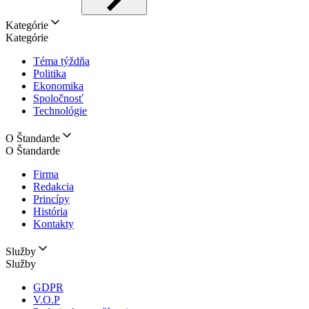
Kategórie
Kategórie
Téma týždňa
Politika
Ekonomika
Spoločnosť
Technológie
O Štandarde
O Štandarde
Firma
Redakcia
Princípy
História
Kontakty
Služby
Služby
GDPR
V.O.P