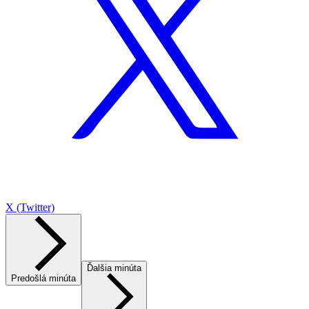
X (Twitter)
Ďalšia minúta
Predošlá minúta