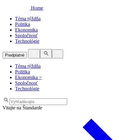
Home
Téma týždňa
Politika
Ekonomika
Spoločnosť
Technológie
Predplatné
Téma týždňa
Politika
Ekonomika
>
Spoločnosť
Technológie
Vitajte na Štandarde