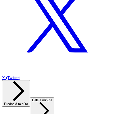
X (Twitter)
Ďalšia minúta
Predošlá minúta