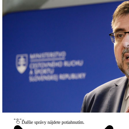
Ďalšie správy nájdete potiahnutím.