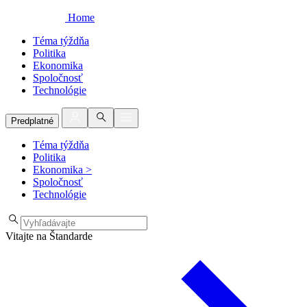
Home
Téma týždňa
Politika
Ekonomika
Spoločnosť
Technológie
Predplatné
Téma týždňa
Politika
Ekonomika
>
Spoločnosť
Technológie
Vitajte na Štandarde