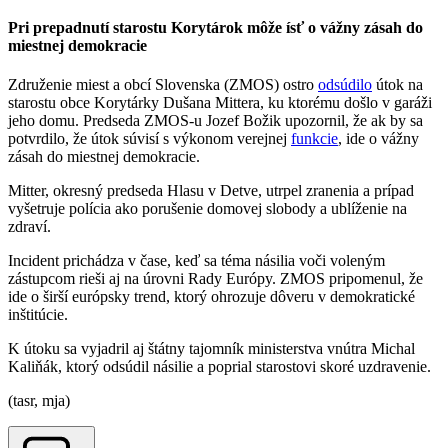
Pri prepadnutí starostu Korytárok môže ísť o vážny zásah do
miestnej demokracie
Združenie miest a obcí Slovenska (ZMOS) ostro
odsúdilo
útok na
starostu obce Korytárky Dušana Mittera, ku ktorému došlo v garáži
jeho domu. Predseda ZMOS-u Jozef Božik upozornil, že ak by sa
potvrdilo, že útok súvisí s výkonom verejnej
funkcie
, ide o vážny
zásah do miestnej demokracie.
Mitter, okresný predseda Hlasu v Detve, utrpel zranenia a prípad
vyšetruje polícia ako porušenie domovej slobody a ublíženie na
zdraví.
Incident prichádza v čase, keď sa téma násilia voči voleným
zástupcom rieši aj na úrovni Rady Európy. ZMOS pripomenul, že
ide o širší európsky trend, ktorý ohrozuje dôveru v demokratické
inštitúcie.
K útoku sa vyjadril aj štátny tajomník ministerstva vnútra Michal
Kaliňák, ktorý odsúdil násilie a poprial starostovi skoré uzdravenie.
(tasr, mja)