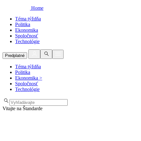
Home
Téma týždňa
Politika
Ekonomika
Spoločnosť
Technológie
Predplatné
Téma týždňa
Politika
Ekonomika
>
Spoločnosť
Technológie
Vitajte na Štandarde