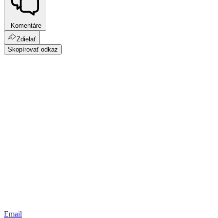
Komentáre
Zdielať
Skopírovať odkaz
Email