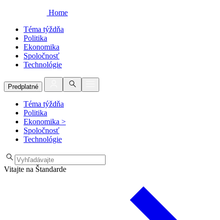
Home
Téma týždňa
Politika
Ekonomika
Spoločnosť
Technológie
Predplatné
Téma týždňa
Politika
Ekonomika
>
Spoločnosť
Technológie
Vitajte na Štandarde