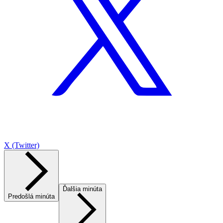
X (Twitter)
Ďalšia minúta
Predošlá minúta