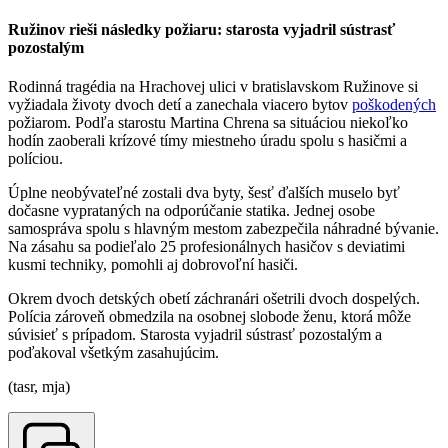
Ružinov rieši následky požiaru: starosta vyjadril sústrasť
pozostalým
Rodinná tragédia na Hrachovej ulici v bratislavskom Ružinove si
vyžiadala životy dvoch detí a zanechala viacero bytov
poškodených
požiarom. Podľa starostu Martina Chrena sa situáciou niekoľko
hodín zaoberali krízové tímy miestneho úradu spolu s hasičmi a
políciou.
Úplne neobývateľné zostali dva byty, šesť ďalších muselo byť
dočasne vyprataných na odporúčanie statika. Jednej osobe
samospráva spolu s hlavným mestom zabezpečila náhradné bývanie.
Na zásahu sa podieľalo 25 profesionálnych hasičov s deviatimi
kusmi techniky, pomohli aj dobrovoľní hasiči.
Okrem dvoch detských obetí záchranári ošetrili dvoch dospelých.
Polícia zároveň obmedzila na osobnej slobode ženu, ktorá môže
súvisieť s prípadom. Starosta vyjadril sústrasť pozostalým a
poďakoval všetkým zasahujúcim.
(tasr, mja)