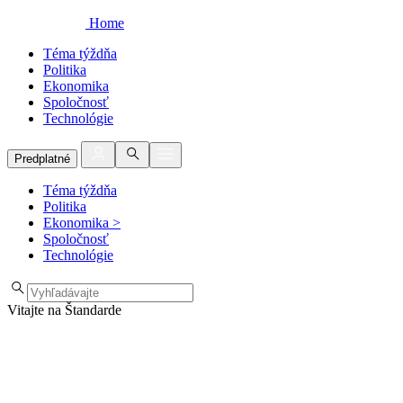
Home
Téma týždňa
Politika
Ekonomika
Spoločnosť
Technológie
Predplatné
Téma týždňa
Politika
Ekonomika
>
Spoločnosť
Technológie
Vitajte na Štandarde