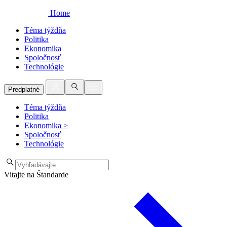
Home
Téma týždňa
Politika
Ekonomika
Spoločnosť
Technológie
Predplatné
Téma týždňa
Politika
Ekonomika
>
Spoločnosť
Technológie
Vitajte na Štandarde