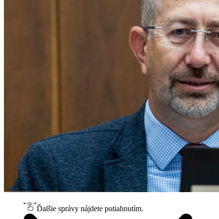
Ďalšie správy nájdete potiahnutím.