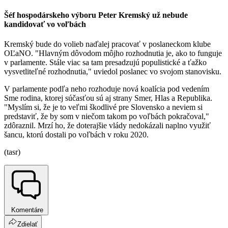
Šéf hospodárskeho výboru Peter Kremský už nebude
kandidovať vo voľbách
Kremský bude do volieb naďalej pracovať v poslaneckom klube
OĽaNO. "Hlavným dôvodom môjho rozhodnutia je, ako to funguje
v parlamente. Stále viac sa tam presadzujú populistické a ťažko
vysvetliteľné rozhodnutia," uviedol poslanec vo svojom stanovisku.
V parlamente podľa neho rozhoduje nová koalícia pod vedením
Sme rodina, ktorej súčasťou sú aj strany Smer, Hlas a Republika.
"Myslím si, že je to veľmi škodlivé pre Slovensko a neviem si
predstaviť, že by som v niečom takom po voľbách pokračoval,"
zdôraznil. Mrzí ho, že doterajšie vlády nedokázali naplno využiť
šancu, ktorú dostali po voľbách v roku 2020.
(tasr)
Komentáre
Zdielať