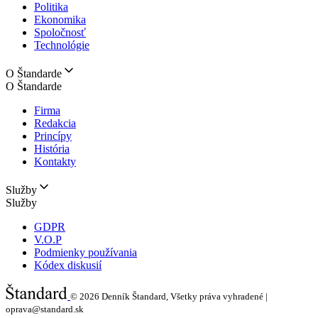
Politika
Ekonomika
Spoločnosť
Technológie
O Štandarde
O Štandarde
Firma
Redakcia
Princípy
História
Kontakty
Služby
Služby
GDPR
V.O.P
Podmienky používania
Kódex diskusií
© 2026
Denník Štandard, Všetky práva vyhradené |
oprava@standard.sk