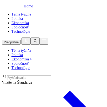
Home
Téma týždňa
Politika
Ekonomika
Spoločnosť
Technológie
Predplatné
Téma týždňa
Politika
Ekonomika
>
Spoločnosť
Technológie
Vitajte na Štandarde