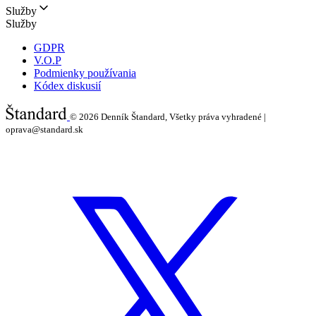
Služby
Služby
GDPR
V.O.P
Podmienky používania
Kódex diskusií
© 2026
Denník Štandard, Všetky práva vyhradené |
oprava@standard.sk