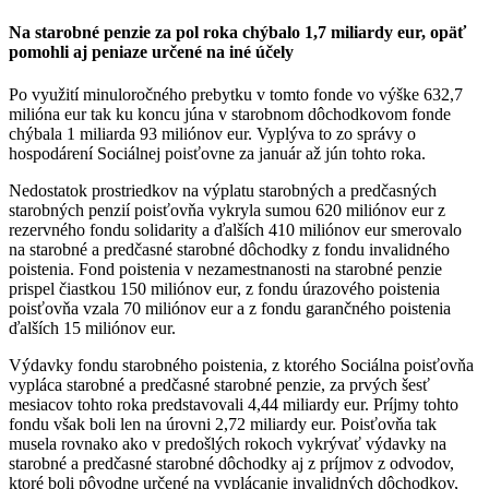
Na starobné penzie za pol roka chýbalo 1,7 miliardy eur, opäť
pomohli aj peniaze určené na iné účely
Po využití minuloročného prebytku v tomto fonde vo výške 632,7
milióna eur tak ku koncu júna v starobnom dôchodkovom fonde
chýbala 1 miliarda 93 miliónov eur. Vyplýva to zo správy o
hospodárení Sociálnej poisťovne za január až jún tohto roka.
Nedostatok prostriedkov na výplatu starobných a predčasných
starobných penzií poisťovňa vykryla sumou 620 miliónov eur z
rezervného fondu solidarity a ďalších 410 miliónov eur smerovalo
na starobné a predčasné starobné dôchodky z fondu invalidného
poistenia. Fond poistenia v nezamestnanosti na starobné penzie
prispel čiastkou 150 miliónov eur, z fondu úrazového poistenia
poisťovňa vzala 70 miliónov eur a z fondu garančného poistenia
ďalších 15 miliónov eur.
Výdavky fondu starobného poistenia, z ktorého Sociálna poisťovňa
vypláca starobné a predčasné starobné penzie, za prvých šesť
mesiacov tohto roka predstavovali 4,44 miliardy eur. Príjmy tohto
fondu však boli len na úrovni 2,72 miliardy eur. Poisťovňa tak
musela rovnako ako v predošlých rokoch vykrývať výdavky na
starobné a predčasné starobné dôchodky aj z príjmov z odvodov,
ktoré boli pôvodne určené na vyplácanie invalidných dôchodkov,