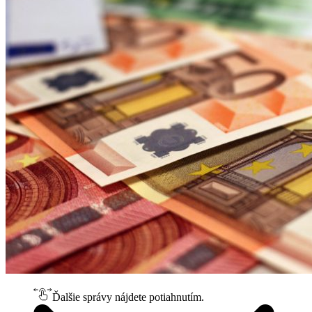
Ďalšie správy nájdete potiahnutím.