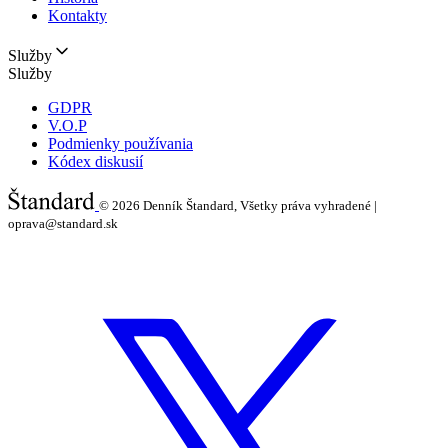
Kontakty
Služby
Služby
GDPR
V.O.P
Podmienky používania
Kódex diskusií
© 2026
Denník Štandard, Všetky práva vyhradené |
oprava@standard.sk