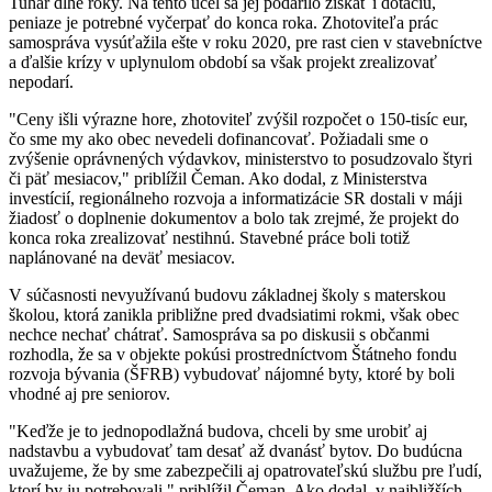
Tuhár dlhé roky. Na tento účel sa jej podarilo získať i dotáciu,
peniaze je potrebné vyčerpať do konca roka. Zhotoviteľa prác
samospráva vysúťažila ešte v roku 2020, pre rast cien v stavebníctve
a ďalšie krízy v uplynulom období sa však projekt zrealizovať
nepodarí.
"Ceny išli výrazne hore, zhotoviteľ zvýšil rozpočet o 150-tisíc eur,
čo sme my ako obec nevedeli dofinancovať. Požiadali sme o
zvýšenie oprávnených výdavkov, ministerstvo to posudzovalo štyri
či päť mesiacov," priblížil Čeman. Ako dodal, z Ministerstva
investícií, regionálneho rozvoja a informatizácie SR dostali v máji
žiadosť o doplnenie dokumentov a bolo tak zrejmé, že projekt do
konca roka zrealizovať nestihnú. Stavebné práce boli totiž
naplánované na deväť mesiacov.
V súčasnosti nevyužívanú budovu základnej školy s materskou
školou, ktorá zanikla približne pred dvadsiatimi rokmi, však obec
nechce nechať chátrať. Samospráva sa po diskusii s občanmi
rozhodla, že sa v objekte pokúsi prostredníctvom Štátneho fondu
rozvoja bývania (ŠFRB) vybudovať nájomné byty, ktoré by boli
vhodné aj pre seniorov.
"Keďže je to jednopodlažná budova, chceli by sme urobiť aj
nadstavbu a vybudovať tam desať až dvanásť bytov. Do budúcna
uvažujeme, že by sme zabezpečili aj opatrovateľskú službu pre ľudí,
ktorí by ju potrebovali," priblížil Čeman. Ako dodal, v najbližších