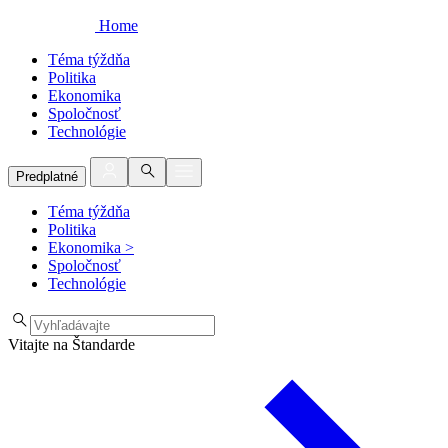
Home
Téma týždňa
Politika
Ekonomika
Spoločnosť
Technológie
Predplatné
Téma týždňa
Politika
Ekonomika
>
Spoločnosť
Technológie
Vitajte na Štandarde