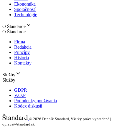
Ekonomika
Spoločnosť
Technológie
O Štandarde
O Štandarde
Firma
Redakcia
Princípy
História
Kontakty
Služby
Služby
GDPR
V.O.P
Podmienky používania
Kódex diskusií
© 2026
Denník Štandard, Všetky práva vyhradené |
oprava@standard.sk