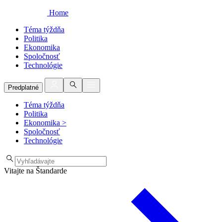
Home
Téma týždňa
Politika
Ekonomika
Spoločnosť
Technológie
Predplatné
Téma týždňa
Politika
Ekonomika
>
Spoločnosť
Technológie
Vitajte na Štandarde