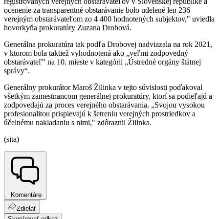
registrovaných verejných obstarávateľov v Slovenskej republike a
ocenenie za transparentné obstarávanie bolo udelené len 236
verejným obstarávateľom zo 4 400 hodnotených subjektov," uviedla
hovorkyňa prokuratúry Zuzana Drobová.
Generálna prokuratúra tak podľa Drobovej nadviazala na rok 2021,
v ktorom bola taktiež vyhodnotená ako „veľmi zodpovedný
obstarávateľ" na 10. mieste v kategórii „Ústredné orgány štátnej
správy“.
Generálny prokurátor Maroš Žilinka v tejto súvislosti poďakoval
všetkým zamestnancom generálnej prokuratúry, ktorí sa podieľajú a
zodpovedajú za proces verejného obstarávania. „Svojou vysokou
profesionalitou prispievajú k šetreniu verejných prostriedkov a
účelnému nakladaniu s nimi," zdôraznil Žilinka.
(sita)
Komentáre
Zdielať
Skopírovať odkaz