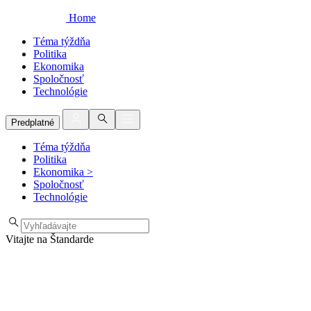
Home
Téma týždňa
Politika
Ekonomika
Spoločnosť
Technológie
Predplatné
Téma týždňa
Politika
Ekonomika
>
Spoločnosť
Technológie
Vitajte na Štandarde