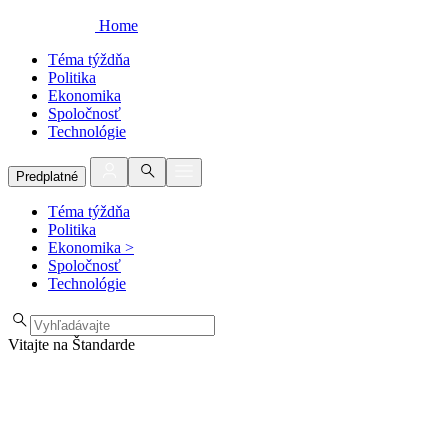
Home
Téma týždňa
Politika
Ekonomika
Spoločnosť
Technológie
Predplatné
Téma týždňa
Politika
Ekonomika
>
Spoločnosť
Technológie
Vitajte na Štandarde