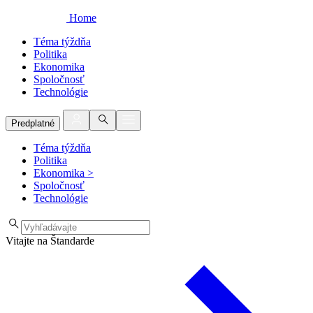
Home
Téma týždňa
Politika
Ekonomika
Spoločnosť
Technológie
Predplatné
Téma týždňa
Politika
Ekonomika
>
Spoločnosť
Technológie
Vitajte na Štandarde