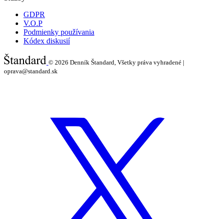
GDPR
V.O.P
Podmienky používania
Kódex diskusií
© 2026
Denník Štandard, Všetky práva vyhradené |
oprava@standard.sk