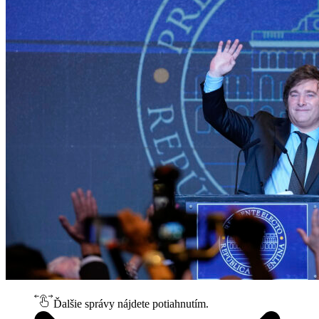
Ďalšie správy nájdete potiahnutím.