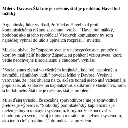
Milei v Davose: Štát nie je riešenie, štát je problém. Havel bol
mäkký
Argentínsky líder vyhlásil, že Václav Havel mal proti
komunistickému režimu zasiahnuť tvrdšie. "Havel bol mäkký,
podobne ako tá jeho revolúcia! Všetkých komunistov by som
najradšej vyhnal do ulíc a úplne ich rozprášil," uviedol.
Milei sa obáva, že "západný svet je v nebezpečenstve, pretože tí,
ktorí by mali hájiť hodnoty Západu, sú pohltení víziou sveta, ktorá
vedie neochvejne k socializmu a chudobe", vyhlásil.
"Socializmus zlyhal vo všetkých krajinách, kde bol nastolený, a
zavraždil stámilióny ľudí," povedal Milei v Davose. Vyslovil
varovanie, že "bez ohľadu na to, akí ste bohatí alebo aká vzdelaná je
populácia, ak zaútočíte na kapitalizmus a súkromné ​​vlastníctvo, sami
schudobniete. Štát nie je riešenie, štát je problém".
Milei ďalej uviedol, že sociálna spravodlivosť nie je spravodlivá,
pretože je výberová. "Slobodný podnikateľský kapitalizmus je
nielen jediným možným systémom, ktorý môže skoncovať s
chudobou vo svete, ale aj jediným morálne prijateľným systémom,
ako tento cieľ dosiahnuť," domnieva sa prezident.