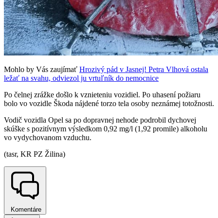
Mohlo by Vás zaujímať
Hrozivý pád v Jasnej! Petra Vlhová ostala
ležať na svahu, odviezol ju vrtuľník do nemocnice
Po čelnej zrážke došlo k vznieteniu vozidiel. Po uhasení požiaru
bolo vo vozidle Škoda nájdené torzo tela osoby neznámej totožnosti.
Vodič vozidla Opel sa po dopravnej nehode podrobil dychovej
skúške s pozitívnym výsledkom 0,92 mg/l (1,92 promile) alkoholu
vo vydychovanom vzduchu.
(tasr, KR PZ Žilina)
Komentáre