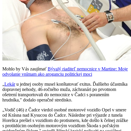
Mohlo by Vás zaujímať
Bývalý riaditeľ nemocnice v Martine: Moje
odvolanie vnímam ako aroganciu politickej moci
„
Lekár
u jednej osoby musel konštatovať exitus. Ďalšieho účastníka
dopravnej nehody, 46-ročného muža, záchranári po prvotnom
ošetrení transportovali do nemocnice v Čadci s poranením
hrudníka," dodalo operačné stredisko.
„Vodič (46) z Čadce viedol osobné motorové vozidlo Opel v smere
od Krásna nad Kysucou do Čadce. Následne pri výjazde z tunela
Horelica prešiel s vozidlom do protismeru, kde došlo k čelnej zrážke
s protiidúcim osobným motorovým vozidlom Škoda s poľským
evidenčným číslom," uviedli žilinskí krajskí policajti na sociálnej