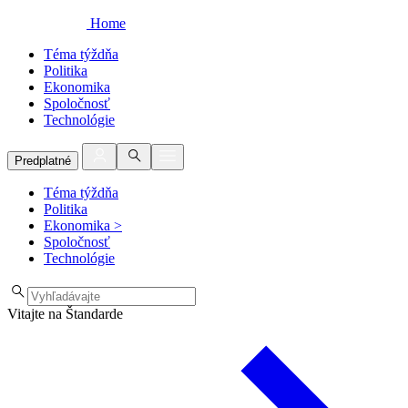
Home
Téma týždňa
Politika
Ekonomika
Spoločnosť
Technológie
Predplatné
Téma týždňa
Politika
Ekonomika
>
Spoločnosť
Technológie
Vitajte na Štandarde