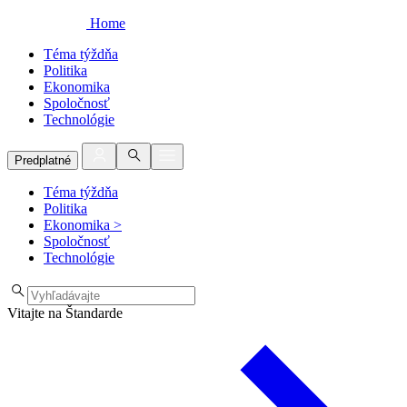
Home
Téma týždňa
Politika
Ekonomika
Spoločnosť
Technológie
Predplatné
Téma týždňa
Politika
Ekonomika
>
Spoločnosť
Technológie
Vitajte na Štandarde