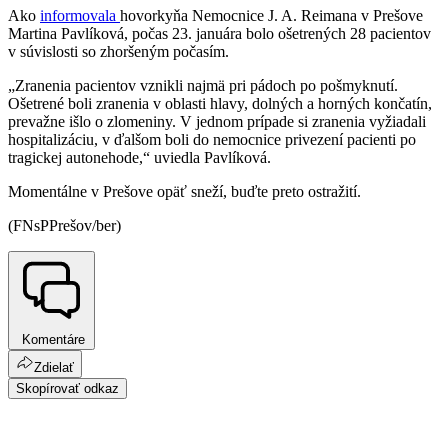
Ako
informovala
hovorkyňa Nemocnice J. A. Reimana v Prešove
Martina Pavlíková, počas 23. januára bolo ošetrených 28 pacientov
v súvislosti so zhoršeným počasím.
„Zranenia pacientov vznikli najmä pri pádoch po pošmyknutí.
Ošetrené boli zranenia v oblasti hlavy, dolných a horných končatín,
prevažne išlo o zlomeniny. V jednom prípade si zranenia vyžiadali
hospitalizáciu, v ďalšom boli do nemocnice privezení pacienti po
tragickej autonehode,“ uviedla Pavlíková.
Momentálne v Prešove opäť sneží, buďte preto ostražití.
(FNsPPrešov/ber)
Komentáre
Zdielať
Skopírovať odkaz