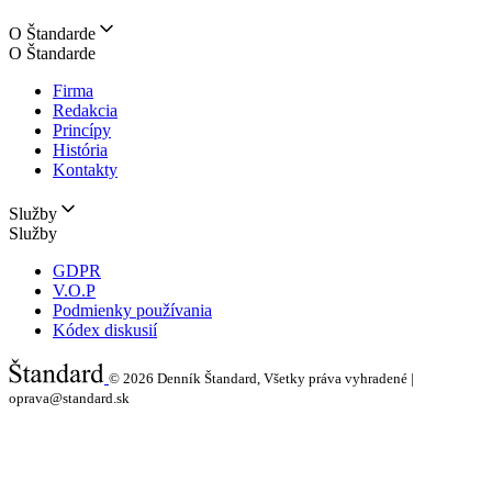
O Štandarde
O Štandarde
Firma
Redakcia
Princípy
História
Kontakty
Služby
Služby
GDPR
V.O.P
Podmienky používania
Kódex diskusií
© 2026
Denník Štandard, Všetky práva vyhradené |
oprava@standard.sk