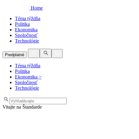
Home
Téma týždňa
Politika
Ekonomika
Spoločnosť
Technológie
Predplatné
Téma týždňa
Politika
Ekonomika
>
Spoločnosť
Technológie
Vitajte na Štandarde