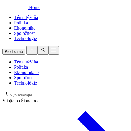
Home
Téma týždňa
Politika
Ekonomika
Spoločnosť
Technológie
Predplatné
Téma týždňa
Politika
Ekonomika
>
Spoločnosť
Technológie
Vitajte na Štandarde