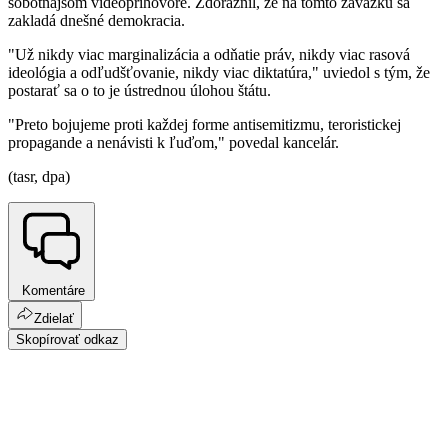
sobotňajšom videopríhovore. Zdôraznil, že na tomto záväzku sa
zakladá dnešné demokracia.
"Už nikdy viac marginalizácia a odňatie práv, nikdy viac rasová
ideológia a odľudšťovanie, nikdy viac diktatúra," uviedol s tým, že
postarať sa o to je ústrednou úlohou štátu.
"Preto bojujeme proti každej forme antisemitizmu, teroristickej
propagande a nenávisti k ľuďom," povedal kancelár.
(tasr, dpa)
Komentáre
Zdielať
Skopírovať odkaz