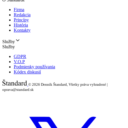
Firma
Redakcia
Princípy
História
Kontakty
Služby
Služby
GDPR
V.O.P
Podmienky používania
Kódex diskusií
© 2026
Denník Štandard, Všetky práva vyhradené |
oprava@standard.sk