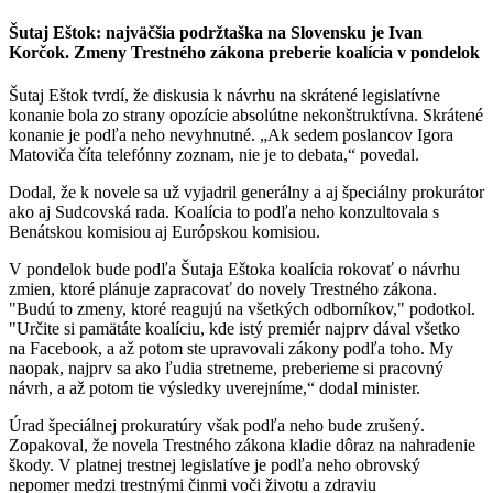
Šutaj Eštok: najväčšia podržtaška na Slovensku je Ivan
Korčok. Zmeny Trestného zákona preberie koalícia v pondelok
Šutaj Eštok tvrdí, že diskusia k návrhu na skrátené legislatívne
konanie bola zo strany opozície absolútne nekonštruktívna. Skrátené
konanie je podľa neho nevyhnutné. „Ak sedem poslancov Igora
Matoviča číta telefónny zoznam, nie je to debata,“ povedal.
Dodal, že k novele sa už vyjadril generálny a aj špeciálny prokurátor
ako aj Sudcovská rada. Koalícia to podľa neho konzultovala s
Benátskou komisiou aj Európskou komisiou.
V pondelok bude podľa Šutaja Eštoka koalícia rokovať o návrhu
zmien, ktoré plánuje zapracovať do novely Trestného zákona.
"Budú to zmeny, ktoré reagujú na všetkých odborníkov," podotkol.
"Určite si pamätáte koalíciu, kde istý premiér najprv dával všetko
na Facebook, a až potom ste upravovali zákony podľa toho. My
naopak, najprv sa ako ľudia stretneme, preberieme si pracovný
návrh, a až potom tie výsledky uverejníme,“ dodal minister.
Úrad špeciálnej prokuratúry však podľa neho bude zrušený.
Zopakoval, že novela Trestného zákona kladie dôraz na nahradenie
škody. V platnej trestnej legislatíve je podľa neho obrovský
nepomer medzi trestnými činmi voči životu a zdraviu