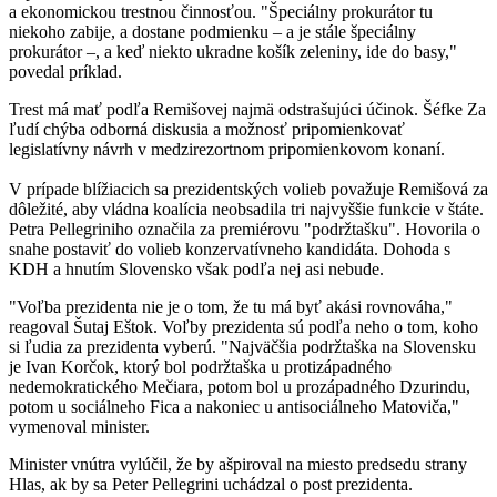
a ekonomickou trestnou činnosťou. "Špeciálny prokurátor tu
niekoho zabije, a dostane podmienku – a je stále špeciálny
prokurátor –, a keď niekto ukradne košík zeleniny, ide do basy,"
povedal príklad.
Trest má mať podľa Remišovej najmä odstrašujúci účinok. Šéfke Za
ľudí chýba odborná diskusia a možnosť pripomienkovať
legislatívny návrh v medzirezortnom pripomienkovom konaní.
V prípade blížiacich sa prezidentských volieb považuje Remišová za
dôležité, aby vládna koalícia neobsadila tri najvyššie funkcie v štáte.
Petra Pellegriniho označila za premiérovu "podržtašku". Hovorila o
snahe postaviť do volieb konzervatívneho kandidáta. Dohoda s
KDH a hnutím Slovensko však podľa nej asi nebude.
"Voľba prezidenta nie je o tom, že tu má byť akási rovnováha,"
reagoval Šutaj Eštok. Voľby prezidenta sú podľa neho o tom, koho
si ľudia za prezidenta vyberú. "Najväčšia podržtaška na Slovensku
je Ivan Korčok, ktorý bol podržtaška u protizápadného
nedemokratického Mečiara, potom bol u prozápadného Dzurindu,
potom u sociálneho Fica a nakoniec u antisociálneho Matoviča,"
vymenoval minister.
Minister vnútra vylúčil, že by ašpiroval na miesto predsedu strany
Hlas, ak by sa Peter Pellegrini uchádzal o post prezidenta.