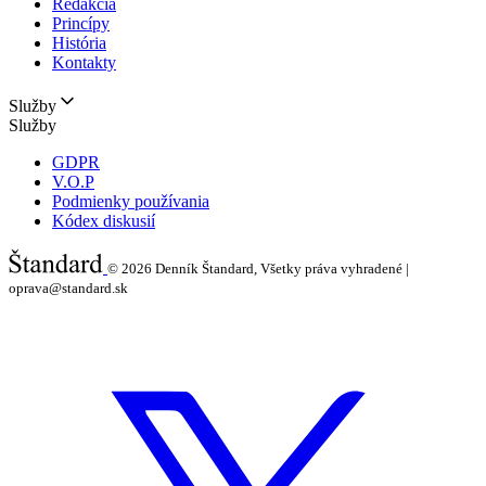
Redakcia
Princípy
História
Kontakty
Služby
Služby
GDPR
V.O.P
Podmienky používania
Kódex diskusií
© 2026
Denník Štandard, Všetky práva vyhradené |
oprava@standard.sk