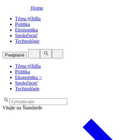
Home
Téma týždňa
Politika
Ekonomika
Spoločnosť
Technológie
Predplatné
Téma týždňa
Politika
Ekonomika
>
Spoločnosť
Technológie
Vitajte na Štandarde