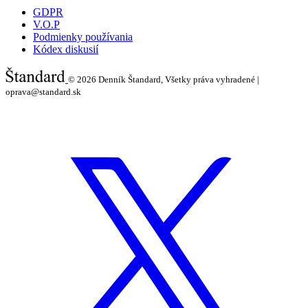
GDPR
V.O.P
Podmienky používania
Kódex diskusií
© 2026
Denník Štandard, Všetky práva vyhradené |
oprava@standard.sk