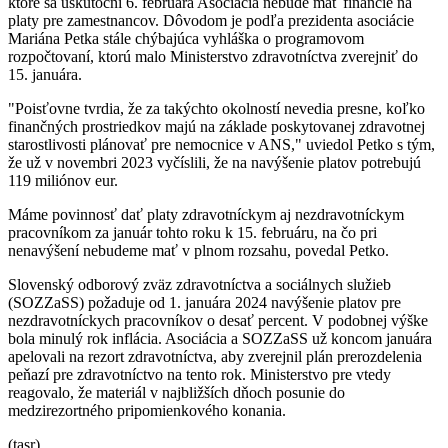
ktoré sa uskutoční 6. februára Asociácia nebude mať financie na
platy pre zamestnancov. Dôvodom je podľa prezidenta asociácie
Mariána Petka stále chýbajúca vyhláška o programovom
rozpočtovaní, ktorú malo Ministerstvo zdravotníctva zverejniť do
15. januára.
"Poisťovne tvrdia, že za takýchto okolností nevedia presne, koľko
finančných prostriedkov majú na základe poskytovanej zdravotnej
starostlivosti plánovať pre nemocnice v ANS," uviedol Petko s tým,
že už v novembri 2023 vyčíslili, že na navýšenie platov potrebujú
119 miliónov eur.
Máme povinnosť dať platy zdravotníckym aj nezdravotníckym
pracovníkom za január tohto roku k 15. februáru, na čo pri
nenavýšení nebudeme mať v plnom rozsahu, povedal Petko.
Slovenský odborový zväz zdravotníctva a sociálnych služieb
(SOZZaSS) požaduje od 1. januára 2024 navýšenie platov pre
nezdravotníckych pracovníkov o desať percent. V podobnej výške
bola minulý rok inflácia. Asociácia a SOZZaSS už koncom januára
apelovali na rezort zdravotníctva, aby zverejnil plán prerozdelenia
peňazí pre zdravotníctvo na tento rok. Ministerstvo pre vtedy
reagovalo, že materiál v najbližších dňoch posunie do
medzirezortného pripomienkového konania.
(tasr)