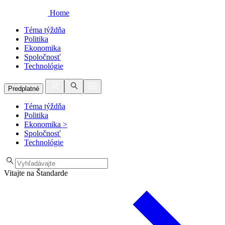
Home
Téma týždňa
Politika
Ekonomika
Spoločnosť
Technológie
Predplatné
Téma týždňa
Politika
Ekonomika
>
Spoločnosť
Technológie
Vitajte na Štandarde