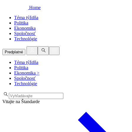
Home
Téma týždňa
Politika
Ekonomika
Spoločnosť
Technológie
Predplatné
Téma týždňa
Politika
Ekonomika
>
Spoločnosť
Technológie
Vitajte na Štandarde