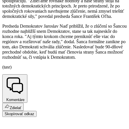
spolupracujú. "Zdieľame rovnaké hodnoty a naše strany stoja na
totožných demokratických princípoch. Je preto prirodzené, že po
spoločných rokovaniach navrhujeme zlúčenie, nemá zmysel trieštiť
demokratické sily," povedal predseda Šance František Oľha.
Predseda Demokratov Jaroslav Naď priblížil, že o zlúčení so Šancou
rozhodne najbližší snem Demokratov, stane sa tak najneskôr do
konca roka. "Aj týmto krokom chceme preniknúť ešte viac do
regiónov a rozširovať naše rady," dodal. Šanca formálne zanikne po
tom, ako Demokrati schvália zlúčenie. Nasledovať bude 90-dňové
prechodné obdobie, keď budú mať členovia strany Šanca možnosť
rozhodnúť sa, či vstúpia k Demokratom.
(tasr)
Komentáre
Zdielať
Skopírovať odkaz