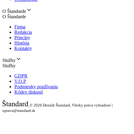
O Štandarde
O Štandarde
Firma
Redakcia
Princípy
História
Kontakty
Služby
Služby
GDPR
V.O.P
Podmienky používania
Kódex diskusií
© 2026
Denník Štandard, Všetky práva vyhradené |
oprava@standard.sk