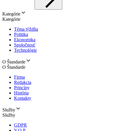
Kategórie
Kategórie
Téma týždňa
Politika
Ekonomika
Spoločnosť
Technológie
O Štandarde
O Štandarde
Firma
Redakcia
Princípy
História
Kontakty
Služby
Služby
GDPR
V.O.P