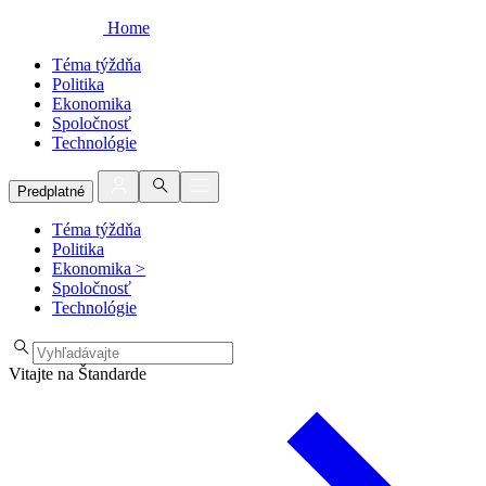
Home
Téma týždňa
Politika
Ekonomika
Spoločnosť
Technológie
Predplatné
Téma týždňa
Politika
Ekonomika
>
Spoločnosť
Technológie
Vitajte na Štandarde