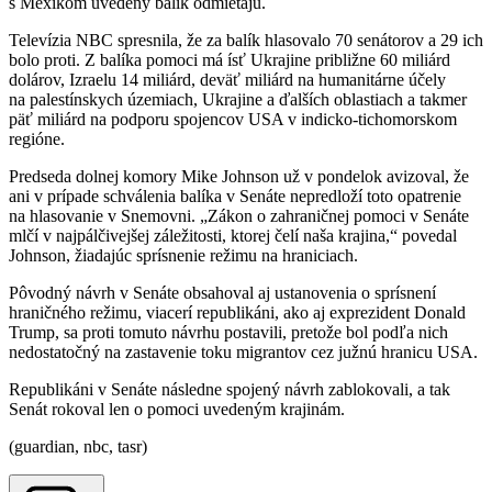
s Mexikom uvedený balík odmietajú.
Televízia NBC spresnila, že za balík hlasovalo 70 senátorov a 29 ich
bolo proti. Z balíka pomoci má ísť Ukrajine približne 60 miliárd
dolárov, Izraelu 14 miliárd, deväť miliárd na humanitárne účely
na palestínskych územiach, Ukrajine a ďalších oblastiach a takmer
päť miliárd na podporu spojencov USA v indicko-tichomorskom
regióne.
Predseda dolnej komory Mike Johnson už v pondelok avizoval, že
ani v prípade schválenia balíka v Senáte nepredloží toto opatrenie
na hlasovanie v Snemovni. „Zákon o zahraničnej pomoci v Senáte
mlčí v najpálčivejšej záležitosti, ktorej čelí naša krajina,“ povedal
Johnson, žiadajúc sprísnenie režimu na hraniciach.
Pôvodný návrh v Senáte obsahoval aj ustanovenia o sprísnení
hraničného režimu, viacerí republikáni, ako aj exprezident Donald
Trump, sa proti tomuto návrhu postavili, pretože bol podľa nich
nedostatočný na zastavenie toku migrantov cez južnú hranicu USA.
Republikáni v Senáte následne spojený návrh zablokovali, a tak
Senát rokoval len o pomoci uvedeným krajinám.
(guardian, nbc, tasr)