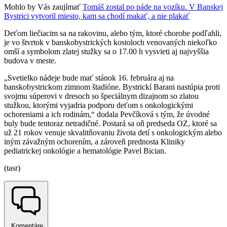
Mohlo by Vás zaujímať
Tomáš zostal po páde na vozíku. V Banskej
Bystrici vytvoril miesto, kam sa chodí makať, a nie plakať
Deťom liečiacim sa na rakovinu, alebo tým, ktoré chorobe podľahli,
je vo štvrtok v banskobystrických kostoloch venovaných niekoľko
omší a symbolom zlatej stužky sa o 17.00 h vysvieti aj najvyššia
budova v meste.
„Svetielko nádeje bude mať stánok 16. februára aj na
banskobystrickom zimnom štadióne. Bystrickí Barani nastúpia proti
svojmu súperovi v dresoch so špeciálnym dizajnom so zlatou
stužkou, ktorými vyjadria podporu deťom s onkologickými
ochoreniami a ich rodinám,“ dodala Pevčíková s tým, že úvodné
buly bude tentoraz netradičné. Postará sa oň predseda OZ, ktoré sa
už 21 rokov venuje skvalitňovaniu života detí s onkologickým alebo
iným závažným ochorením, a zároveň prednosta Kliniky
pediatrickej onkológie a hematológie Pavel Bician.
(tasr)
Komentáre