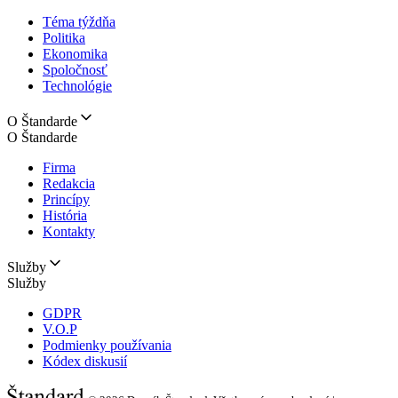
Téma týždňa
Politika
Ekonomika
Spoločnosť
Technológie
O Štandarde
O Štandarde
Firma
Redakcia
Princípy
História
Kontakty
Služby
Služby
GDPR
V.O.P
Podmienky používania
Kódex diskusií