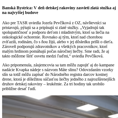
Banská Bystrica: V deň detskej rakoviny zasvieti zlatá stužka aj
na najvyššej budove
Ako pre TASR uviedla Jozefa Pevčíková z OZ, návštevníci sa
pristavujú, pýtajú sa a pripínajú si zlaté stužky. „Vyjadrujú tak
spolupatričnosť a podporu deťom i mladistvým, ktorí sa liečia na
onkologické ochorenie. Rovnako aj tým, ktorí nad chorobou
zvíťazili, rodinám, čo s ňou žijú, alebo v jej dôsledku prišli o dieťa.
Zároveň podporujú zdravotníkov a všetkých pracovníkov, ktorí
malým hrdinom pomáhajú počas náročnej liečby. Sme radi, že aj
takto môžeme šíriť osvetu medzi ľuďmi,“ uviedla Pevčíková.
Ako pripomenula, záujemcovia sa tam môžu zapojiť aj do kampane
nadácie Kvapka nádeje s názvom Máte slinu? Odovzdaním vzorky
slín sa totiž môžu zapísať do Národného registra darcov kostnej
drene, ktorá je dôležitou súčasťou liečby jedného z najrozšírenejších
druhov detskej rakoviny – leukémie. Za tri hodiny tak urobilo
približne desať ľudí.