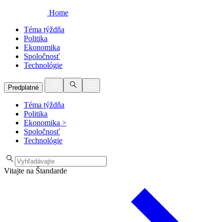
Home
Téma týždňa
Politika
Ekonomika
Spoločnosť
Technológie
Predplatné
Téma týždňa
Politika
Ekonomika
>
Spoločnosť
Technológie
Vitajte na Štandarde