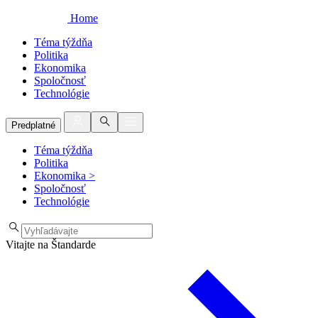
Home
Téma týždňa
Politika
Ekonomika
Spoločnosť
Technológie
Predplatné
Téma týždňa
Politika
Ekonomika
>
Spoločnosť
Technológie
Vitajte na Štandarde