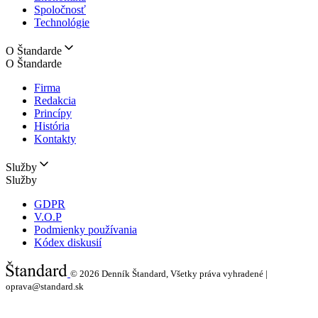
Spoločnosť
Technológie
O Štandarde
O Štandarde
Firma
Redakcia
Princípy
História
Kontakty
Služby
Služby
GDPR
V.O.P
Podmienky používania
Kódex diskusií
© 2026
Denník Štandard, Všetky práva vyhradené |
oprava@standard.sk