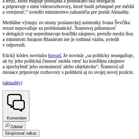
a teraz, ktorá mapuje podujatia a podnikateľskú delegáciu
a pripravuje s nimi videorozhovory, ktoré budú prístupné pre médiá
a verejnosť,“ uviedlo ministerstvo zahraničia pre portál Aktuality.
Mediálne výstupy zo strany poslaneckej asistentky Ivana Ševčíka
rezort nepovažuje za problematický. Šramovej prítomnosť
v delegácii vraj nepredstavuje konflikt záujmov, pretože medzi ňou
a ministrom Jurajom Blanárom nie je rodinná väzba, uviedli
v odpovedi.
Etický kódex novinára
hovorí
, že novinár „sa politicky neangažuje,
ak by jeho politická činnosť mohla viesť ku konfliktu záujmov
a spochybniť jeho nestrannosť alebo objektivitu“. Šramová už
mesiace pripravuje rozhovory s politikmi aj zo svojej novej pozície.
(
aktuality
)
Komentáre
Zdielať
Skopírovať odkaz