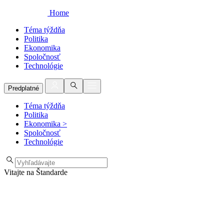
Home
Téma týždňa
Politika
Ekonomika
Spoločnosť
Technológie
Predplatné
Téma týždňa
Politika
Ekonomika
>
Spoločnosť
Technológie
Vitajte na Štandarde