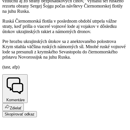
vzduchu aj zo strany bezposádkových člnov," vyhlásil šéf ruského
rezortu obrany Sergej Šojgu počas návštevy Čiernomorskej flotily
na juhu Ruska.
Ruská Čiernomorská flotila v poslednom období utrpela vážne
straty, keď prišla o viaceré vojnové lode aj vojakov v dôsledku
útokov ukrajinských rakiet a námorných dronov.
Pre hrozbu ukrajinských útokov sa z anektovaného polostrova
Krym stiahla väčšina ruských námorných síl. Mnohé ruské vojnové
lode sa presunuli z krymského Sevastopolu do čiernomorského
prístavu Novorossijsk na juhu Ruska.
(tasr, afp)
Komentáre
Zdielať
Skopírovať odkaz