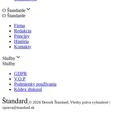
O Štandarde
O Štandarde
Firma
Redakcia
Princípy
História
Kontakty
Služby
Služby
GDPR
V.O.P
Podmienky používania
Kódex diskusií
© 2026
Denník Štandard, Všetky práva vyhradené |
oprava@standard.sk