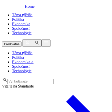
Home
Téma týždňa
Politika
Ekonomika
Spoločnosť
Technológie
Predplatné
Téma týždňa
Politika
Ekonomika
>
Spoločnosť
Technológie
Vitajte na Štandarde