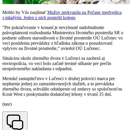
Mohlo by Vás zaujímať
Mužov prekvapila na Poľane medvedica
s mladými. Jeden z nich postrelil kolegu
"Pre pokračovanie v konaní je nevyhnuté nadobudnutie
právoplatnosti rozhodnutia Ministerstva životného prostredia SR o
podnete odboru starostlivosti o životné prostredie OÚ Lučenec vo
veci posúdenia prevádzky z hľadiska zákona o posudzovaní
vplyvov na životné prostredie," uviedol OÚ Lučenec.
Situáciou okolo zberného dvora v Lučenci sa zaoberá aj
enviropolícia, vo veci bolo začaté trestné stíhanie pre prečin
neoprávneného nakladania s odpadmi.
Mestské zastupiteľstvo v Lučenci v druhej polovici marca pre
neplnenie jednej zo zamzmluvnených služieb, a to prevádzka
zberného dvora, schválilo odstúpenie od zmluvy so spoločnosťou
Kosit West s poskytnutím dodatočnej lehoty v trvaní 35 dní.
(tasr)