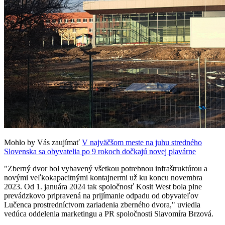
Mohlo by Vás zaujímať
V najväčšom meste na juhu stredného
Slovenska sa obyvatelia po 9 rokoch dočkajú novej plavárne
"Zberný dvor bol vybavený všetkou potrebnou infraštruktúrou a
novými veľkokapacitnými kontajnermi už ku koncu novembra
2023. Od 1. januára 2024 tak spoločnosť Kosit West bola plne
prevádzkovo pripravená na prijímanie odpadu od obyvateľov
Lučenca prostredníctvom zariadenia zberného dvora," uviedla
vedúca oddelenia marketingu a PR spoločnosti Slavomíra Brzová.