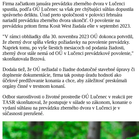
Firma začiatkom januára prevádzku zberného dvora v Lučenci
spustila, podľa OÚ Lučenec sa však pre chýbajúci súhlas dopustila
správneho deliktu. Úrad preto spoločnosti v polovici februára
nariadil prevádzku zberného dvora ukončiť. O povolenie na
prevádzku pritom firma Kosit West žiadala ešte v septembri 2023.
"V rámci obhliadky dňa 30. novembra 2023 OÚ dokonca potvrdil,
že zberný dvor spĺňa všetky požiadavky na povolenie prevádzky.
Napriek tomu, po vyše šiestich mesiacoch od podania žiadosti,
zberný dvor stále nemá od OÚ v Lučenci prevádzkové povolenie,"
skonštatovala Brzová.
Dodala tiež, že OÚ nežiadal o žiadne dodatočné stavebné úpravy či
doplnenie dokumentácie, firma tak postup úradu hodnotí ako
účelové predlžovanie konania a chce, aby záležitosť preskúmali
orgány činné v trestnom konaní.
Odbor starostlivosti o životné prostredie OÚ Lučenec v reakcii pre
TASR skonštatoval, že postupuje v súlade so zákonom, konanie o
vydaní súhlasu na prevádzku zberného dvora v Lučenci je v
súčasnosti prerušené.