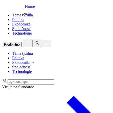
Home
Téma týždňa
Politika
Ekonomika
Spoločnosť
Technológie
Predplatné
Téma týždňa
Politika
Ekonomika
>
Spoločnosť
Technológie
Vitajte na Štandarde