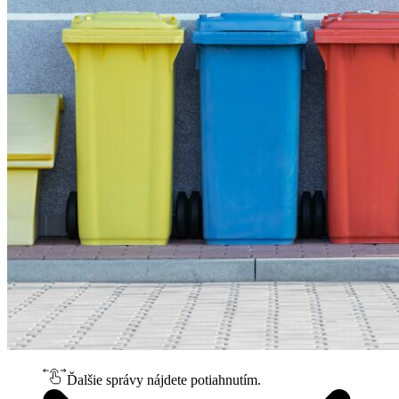
Ďalšie správy nájdete potiahnutím.