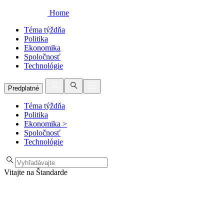
Home
Téma týždňa
Politika
Ekonomika
Spoločnosť
Technológie
Predplatné
Téma týždňa
Politika
Ekonomika
>
Spoločnosť
Technológie
Vitajte na Štandarde