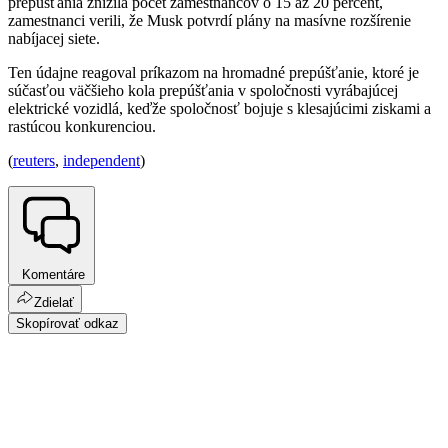
prepúšťania znížila počet zamestnancov o 15 až 20 percent,
zamestnanci verili, že Musk potvrdí plány na masívne rozšírenie
nabíjacej siete.
Ten údajne reagoval príkazom na hromadné prepúšťanie, ktoré je
súčasťou väčšieho kola prepúšťania v spoločnosti vyrábajúcej
elektrické vozidlá, keďže spoločnosť bojuje s klesajúcimi ziskami a
rastúcou konkurenciou.
(
reuters
,
independent
)
Komentáre
Zdielať
Skopírovať odkaz