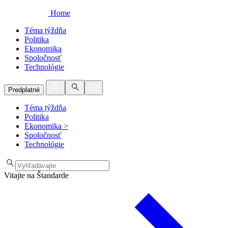
Home
Téma týždňa
Politika
Ekonomika
Spoločnosť
Technológie
Predplatné
Téma týždňa
Politika
Ekonomika
>
Spoločnosť
Technológie
Vitajte na Štandarde