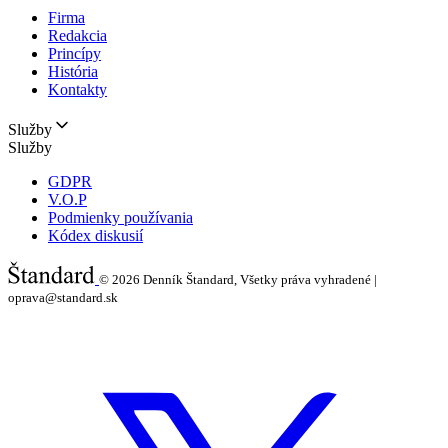
Firma
Redakcia
Princípy
História
Kontakty
Služby
Služby
GDPR
V.O.P
Podmienky používania
Kódex diskusií
© 2026
Denník Štandard, Všetky práva vyhradené |
oprava@standard.sk