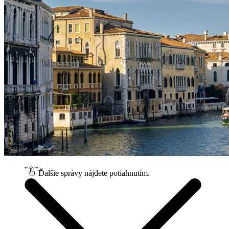
Ďalšie správy nájdete potiahnutím.