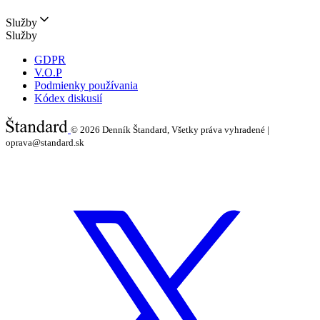
Služby
Služby
GDPR
V.O.P
Podmienky používania
Kódex diskusií
© 2026
Denník Štandard, Všetky práva vyhradené |
oprava@standard.sk