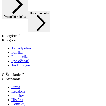
Ďalšia minúta
Predošlá minúta
Kategórie
Kategórie
Téma týždňa
Politika
Ekonomika
Spoločnosť
Technológie
O Štandarde
O Štandarde
Firma
Redakcia
Princípy
História
Kontakty