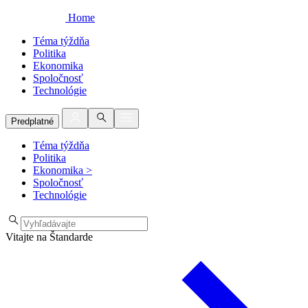
Home
Téma týždňa
Politika
Ekonomika
Spoločnosť
Technológie
Predplatné
Téma týždňa
Politika
Ekonomika
>
Spoločnosť
Technológie
Vitajte na Štandarde