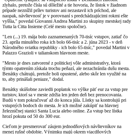
zlyhalo, pretože čísla sú dôležité a tie hovoria, že lístok v žiadnom
prípade neznížil prílev turistov ani nezastavil ich príchod, ale
naopak, návštevnosť je v porovnaní s predchádzajúcimi rokmi ešte
vyššia," povedal Giovanni Andrea Martini zo skupiny mestskej rady
Tutta la Citta Insieme (Celé mesto spoločne).
"Len (...) 19. mája bolo zaznamenaných 70-tisíc vstupov, zatiaľ čo
23. apríla minulého roka ich bolo 66-tisíc a 2. júna 2023 - v deň
Národného sviatku republiky - ich bolo 65-tisíc," povedal Martini v
Palazzo Grazioli v talianskom hlavnom meste.
"Mesto je dnes zatvorené z politickej vôle administratívy, ktorá
týmto opatrením získala trochu peňazí, ale nezachránila dušu mesta.
Benátky chátrajú, pretože boli opustené, alebo skôr len využité na
to, aby prinášali peniaze," dodal.
Benátky skúšobne zaviedli poplatok vo výške päť eur za vstup pre
turistov, ktorí sa v meste zdržia len jeden deň bez prenocovania.
Budú v tom pokračovať až do konca júla. Lístky sa kontrolujú pri
vstupných bodoch do mesta. Je ich možné zakúpiť na hlavnej
železničnej stanici Santa Lucia alebo online. Za vstup bez lístka
hrozí pokuta od 50 do 300 eur.
Cieľom je presmerovať záujem jednodňových návštevníkov na
menej rušné obdobie. Výnimku majú okrem viacdňových