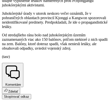
údajné vypustenie letákov namierených proti Pchjongjangu
juhokórejskými aktivistami.
Juhokórejské úrady v utorok neskoro večer oznámili, že v
pohraničných oblastiach provincií Kjonggi a Kangwon spozorovali
neidentifikované predmety. Predpokladali, že ide o propagandistické
letáky.
Od stredajšieho rána bolo nad juhokórejským územím
zaznamenaných viac ako 150 balónov, pričom niektoré z nich spadli
na zem. Balóny, ktoré doteraz spadli, však neniesli letáky, ale
obsahovali odpadky, uviedol vojenský zdroj.
(tasr)
Komentáre
Zdielať
Skopírovať odkaz