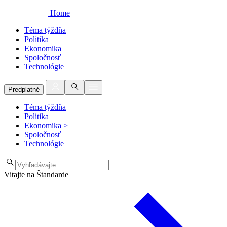
Home
Téma týždňa
Politika
Ekonomika
Spoločnosť
Technológie
Predplatné
Téma týždňa
Politika
Ekonomika
>
Spoločnosť
Technológie
Vitajte na Štandarde