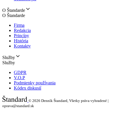
O Štandarde
O Štandarde
Firma
Redakcia
Princípy
História
Kontakty
Služby
Služby
GDPR
V.O.P
Podmienky používania
Kódex diskusií
© 2026
Denník Štandard, Všetky práva vyhradené |
oprava@standard.sk