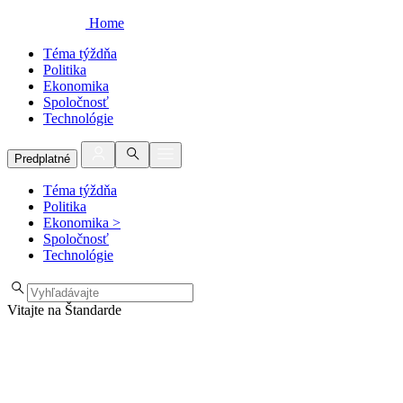
Home
Téma týždňa
Politika
Ekonomika
Spoločnosť
Technológie
Predplatné
Téma týždňa
Politika
Ekonomika
>
Spoločnosť
Technológie
Vitajte na Štandarde