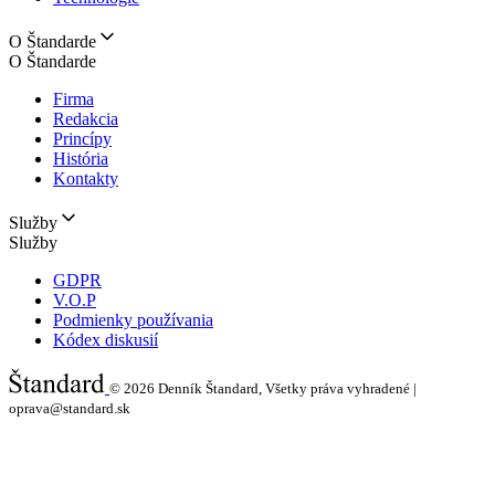
O Štandarde
O Štandarde
Firma
Redakcia
Princípy
História
Kontakty
Služby
Služby
GDPR
V.O.P
Podmienky používania
Kódex diskusií
© 2026
Denník Štandard, Všetky práva vyhradené |
oprava@standard.sk