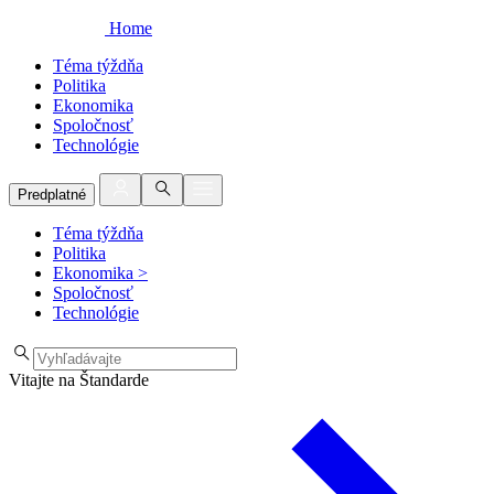
Home
Téma týždňa
Politika
Ekonomika
Spoločnosť
Technológie
Predplatné
Téma týždňa
Politika
Ekonomika
>
Spoločnosť
Technológie
Vitajte na Štandarde