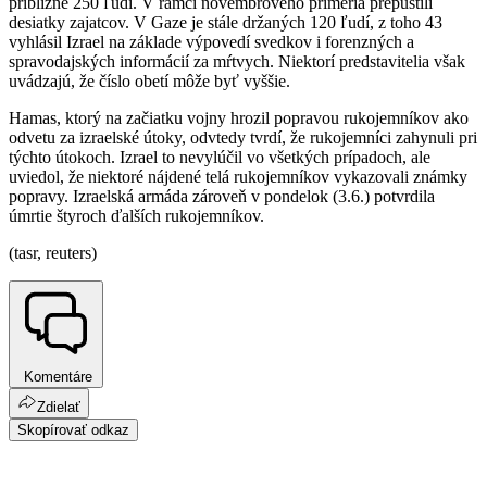
približne 250 ľudí. V rámci novembrového prímeria prepustili
desiatky zajatcov. V Gaze je stále držaných 120 ľudí, z toho 43
vyhlásil Izrael na základe výpovedí svedkov i forenzných a
spravodajských informácií za mŕtvych. Niektorí predstavitelia však
uvádzajú, že číslo obetí môže byť vyššie.
Hamas, ktorý na začiatku vojny hrozil popravou rukojemníkov ako
odvetu za izraelské útoky, odvtedy tvrdí, že rukojemníci zahynuli pri
týchto útokoch. Izrael to nevylúčil vo všetkých prípadoch, ale
uviedol, že niektoré nájdené telá rukojemníkov vykazovali známky
popravy. Izraelská armáda zároveň v pondelok (3.6.) potvrdila
úmrtie štyroch ďalších rukojemníkov.
(tasr, reuters)
Komentáre
Zdielať
Skopírovať odkaz