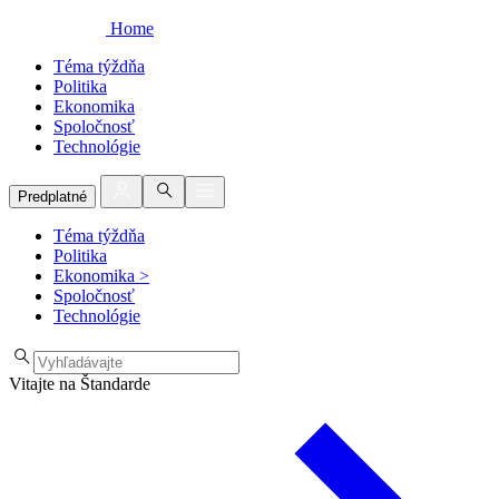
Home
Téma týždňa
Politika
Ekonomika
Spoločnosť
Technológie
Predplatné
Téma týždňa
Politika
Ekonomika
>
Spoločnosť
Technológie
Vitajte na Štandarde