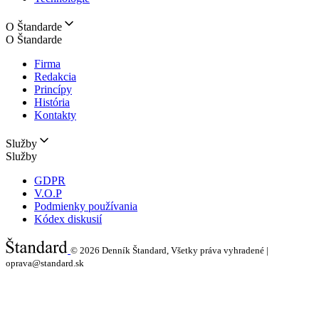
O Štandarde
O Štandarde
Firma
Redakcia
Princípy
História
Kontakty
Služby
Služby
GDPR
V.O.P
Podmienky používania
Kódex diskusií
© 2026
Denník Štandard, Všetky práva vyhradené |
oprava@standard.sk