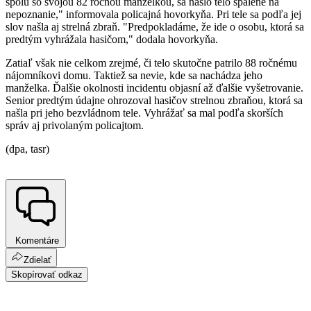
spolu so svojou 82 ročnou manželkou, sa našlo telo spálené na
nepoznanie," informovala policajná hovorkyňa. Pri tele sa podľa jej
slov našla aj strelná zbraň. "Predpokladáme, že ide o osobu, ktorá sa
predtým vyhrážala hasičom," dodala hovorkyňa.
Zatiaľ však nie celkom zrejmé, či telo skutočne patrilo 88 ročnému
nájomníkovi domu. Taktiež sa nevie, kde sa nachádza jeho
manželka. Ďalšie okolnosti incidentu objasní až ďalšie vyšetrovanie.
Senior predtým údajne ohrozoval hasičov strelnou zbraňou, ktorá sa
našla pri jeho bezvládnom tele. Vyhrážať sa mal podľa skorších
správ aj privolaným policajtom.
(dpa, tasr)
Komentáre
Zdielať
Skopírovať odkaz