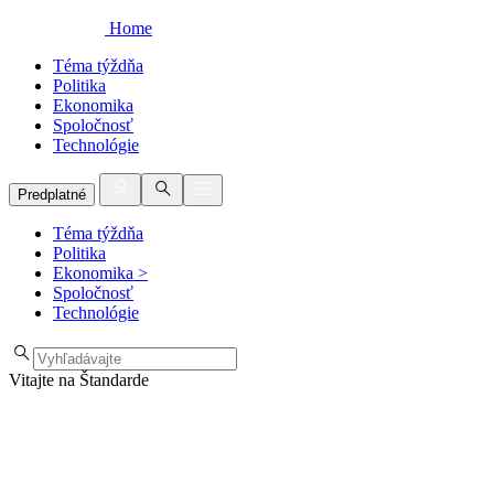
Home
Téma týždňa
Politika
Ekonomika
Spoločnosť
Technológie
Predplatné
Téma týždňa
Politika
Ekonomika
>
Spoločnosť
Technológie
Vitajte na Štandarde