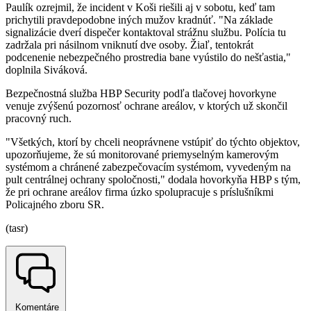
Paulík ozrejmil, že incident v Koši riešili aj v sobotu, keď tam
prichytili pravdepodobne iných mužov kradnúť. "Na základe
signalizácie dverí dispečer kontaktoval strážnu službu. Polícia tu
zadržala pri násilnom vniknutí dve osoby. Žiaľ, tentokrát
podcenenie nebezpečného prostredia bane vyústilo do nešťastia,"
doplnila Siváková.
Bezpečnostná služba HBP Security podľa tlačovej hovorkyne
venuje zvýšenú pozornosť ochrane areálov, v ktorých už skončil
pracovný ruch.
"Všetkých, ktorí by chceli neoprávnene vstúpiť do týchto objektov,
upozorňujeme, že sú monitorované priemyselným kamerovým
systémom a chránené zabezpečovacím systémom, vyvedeným na
pult centrálnej ochrany spoločnosti," dodala hovorkyňa HBP s tým,
že pri ochrane areálov firma úzko spolupracuje s príslušníkmi
Policajného zboru SR.
(tasr)
Komentáre