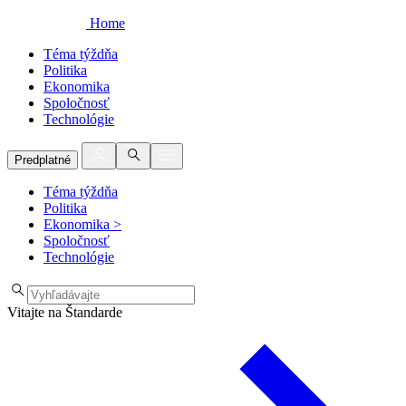
Home
Téma týždňa
Politika
Ekonomika
Spoločnosť
Technológie
Predplatné
Téma týždňa
Politika
Ekonomika
>
Spoločnosť
Technológie
Vitajte na Štandarde