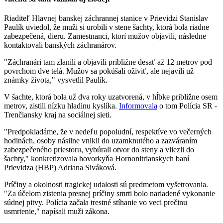
Riaditeľ Hlavnej banskej záchrannej stanice v Prievidzi Stanislav
Paulík uviedol, že muži si urobili v stene šachty, ktorá bola riadne
zabezpečená, dieru. Zamestnanci, ktorí mužov objavili, následne
kontaktovali banských záchranárov.
"Záchranári tam zlanili a objavili približne desať až 12 metrov pod
povrchom dve telá. Mužov sa pokúšali oživiť, ale nejavili už
známky života," vysvetlil Paulík.
V šachte, ktorá bola už dva roky uzatvorená, v hĺbke približne osem
metrov, zistili nízku hladinu kyslíka.
Informovala
o tom Polícia SR -
Trenčiansky kraj na sociálnej sieti.
"Predpokladáme, že v nedeľu popoludní, respektíve vo večerných
hodinách, osoby násilne vnikli do uzamknutého a zazváraním
zabezpečeného priestoru, vybúrali otvor do steny a vliezli do
šachty," konkretizovala hovorkyňa Hornonitrianskych baní
Prievidza (HBP) Adriana Siváková.
Príčiny a okolnosti tragickej udalosti sú predmetom vyšetrovania.
"Za účelom zistenia presnej príčiny smrti bolo nariadené vykonanie
súdnej pitvy. Polícia začala trestné stíhanie vo veci prečinu
usmrtenie," napísali muži zákona.