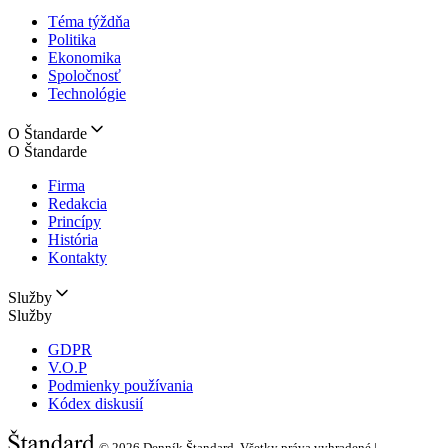
Téma týždňa
Politika
Ekonomika
Spoločnosť
Technológie
O Štandarde
O Štandarde
Firma
Redakcia
Princípy
História
Kontakty
Služby
Služby
GDPR
V.O.P
Podmienky používania
Kódex diskusií
© 2026
Denník Štandard, Všetky práva vyhradené |