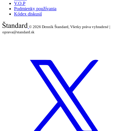
V.O.P
Podmienky používania
Kódex diskusií
© 2026
Denník Štandard, Všetky práva vyhradené |
oprava@standard.sk