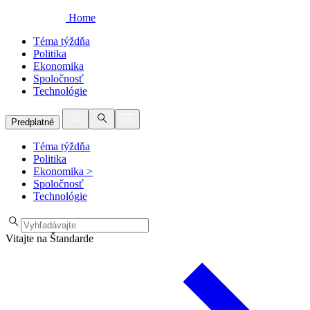
Home
Téma týždňa
Politika
Ekonomika
Spoločnosť
Technológie
Predplatné
Téma týždňa
Politika
Ekonomika
>
Spoločnosť
Technológie
Vitajte na Štandarde