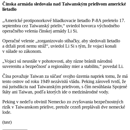
Čínska armáda sledovala nad Taiwanským prielivom americké
lietadlo
„Americké protiponorkové hliadkovacie lietadlo P-8A preletelo 17.
septembra cez Taiwanský prieliv,“ uviedol hovorca východného
operačného velenia čínskej armády Li Si.
Operačné velenie „zorganizovalo stíhačky, aby sledovali lietadlo
a držali proti nemu stráž“, uviedol Li Si s tým, že vojaci konali
v súlade so zákonom.
„Vojaci sú neustále v pohotovosti, aby rázne bránili národnú
suverenitu a bezpečnosť a regionálny mier a stabilitu,“ povedal Li.
Čína považuje Taiwan za súčasť svojho územia napriek tomu, že má
tento ostrov od roku 1949 nezávislú vládu. Peking zároveň tvrdí, že
má jurisdikciu nad Taiwanským prielivom, s čím nesúhlasia Spojené
štáty ani Taiwan, podľa ktorých ide o medzinárodné vody.
Peking v nedeľu obvinil Nemecko zo zvyšovania bezpečnostných
rizík v Taiwanskom prielive, pretože cezeň preplávali dve nemecké
lode.
(tasr)