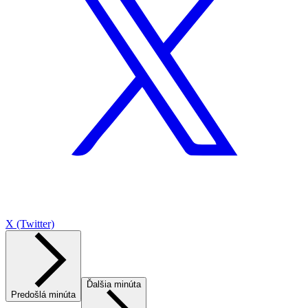
X (Twitter)
Ďalšia minúta
Predošlá minúta