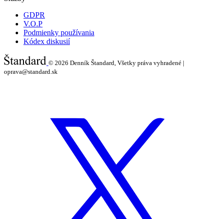
GDPR
V.O.P
Podmienky používania
Kódex diskusií
© 2026
Denník Štandard, Všetky práva vyhradené |
oprava@standard.sk