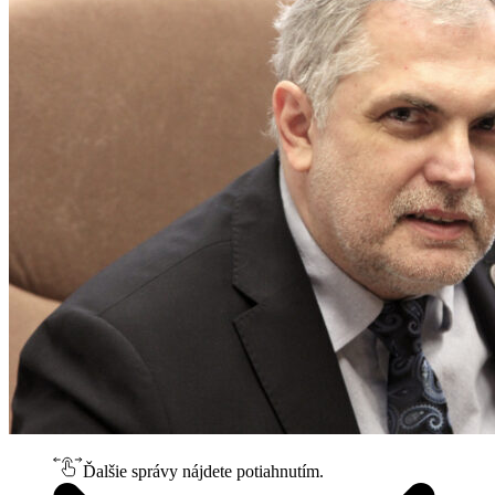
Ďalšie správy nájdete potiahnutím.