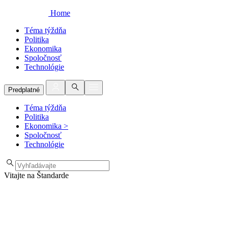
Home
Téma týždňa
Politika
Ekonomika
Spoločnosť
Technológie
Predplatné
Téma týždňa
Politika
Ekonomika
>
Spoločnosť
Technológie
Vitajte na Štandarde