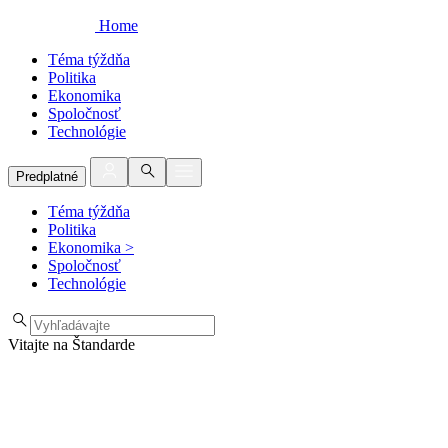
Home
Téma týždňa
Politika
Ekonomika
Spoločnosť
Technológie
Predplatné
Téma týždňa
Politika
Ekonomika
>
Spoločnosť
Technológie
Vitajte na Štandarde