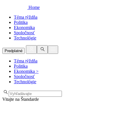
Home
Téma týždňa
Politika
Ekonomika
Spoločnosť
Technológie
Predplatné
Téma týždňa
Politika
Ekonomika
>
Spoločnosť
Technológie
Vitajte na Štandarde