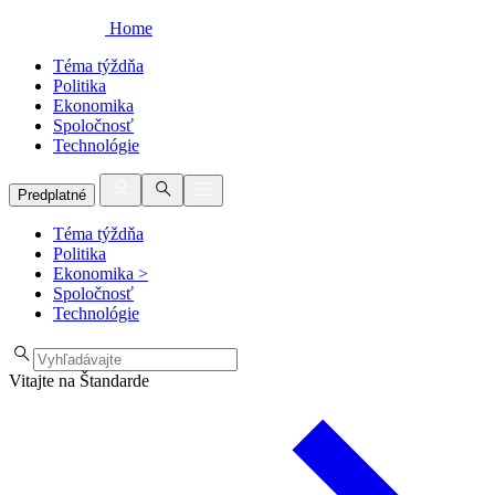
Home
Téma týždňa
Politika
Ekonomika
Spoločnosť
Technológie
Predplatné
Téma týždňa
Politika
Ekonomika
>
Spoločnosť
Technológie
Vitajte na Štandarde