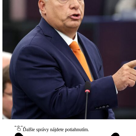
Ďalšie správy nájdete potiahnutím.