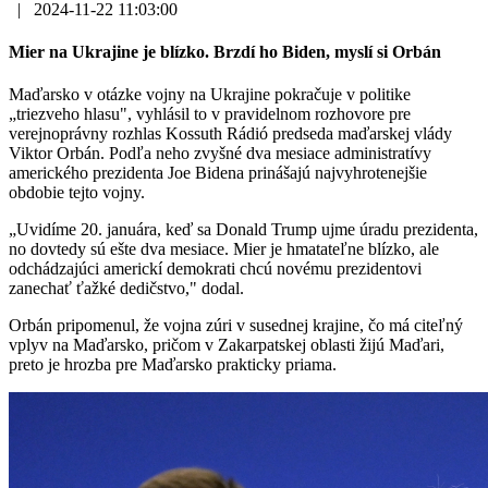
|
2024-11-22 11:03:00
Mier na Ukrajine je blízko. Brzdí ho Biden, myslí si Orbán
Maďarsko v otázke vojny na Ukrajine pokračuje v politike
„triezveho hlasu", vyhlásil to v pravidelnom rozhovore pre
verejnoprávny rozhlas Kossuth Rádió predseda maďarskej vlády
Viktor Orbán. Podľa neho zvyšné dva mesiace administratívy
amerického prezidenta Joe Bidena prinášajú najvyhrotenejšie
obdobie tejto vojny.
„Uvidíme 20. januára, keď sa Donald Trump ujme úradu prezidenta,
no dovtedy sú ešte dva mesiace. Mier je hmatateľne blízko, ale
odchádzajúci americkí demokrati chcú novému prezidentovi
zanechať ťažké dedičstvo," dodal.
Orbán pripomenul, že vojna zúri v susednej krajine, čo má citeľný
vplyv na Maďarsko, pričom v Zakarpatskej oblasti žijú Maďari,
preto je hrozba pre Maďarsko prakticky priama.