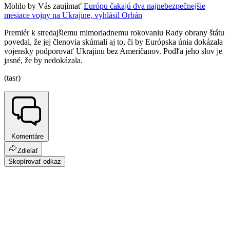
Mohlo by Vás zaujímať
Európu čakajú dva najnebezpečnejšie
mesiace vojny na Ukrajine, vyhlásil Orbán
Premiér k stredajšiemu mimoriadnemu rokovaniu Rady obrany štátu
povedal, že jej členovia skúmali aj to, či by Európska únia dokázala
vojensky podporovať Ukrajinu bez Američanov. Podľa jeho slov je
jasné, že by nedokázala.
(tasr)
Komentáre
Zdielať
Skopírovať odkaz