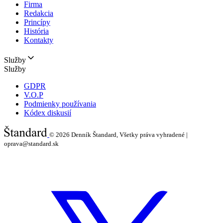
Firma
Redakcia
Princípy
História
Kontakty
Služby
Služby
GDPR
V.O.P
Podmienky používania
Kódex diskusií
© 2026
Denník Štandard, Všetky práva vyhradené |
oprava@standard.sk