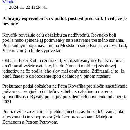
Minúta
|
2024-11-22 11:24:41
Policajný exprezident sa v piatok postavil pred súd. Tvrdí, že je
nevinný
Kovařík považuje celú obžalobu za nedôvodnú. Rovnako boli
podľa neho splnené aj podmienky na zastavenie trestného stíhania.
Pred súdnym pojednávaním na Mestskom súde Bratislava I vyhlásil,
že je nevinný a bude vypovedať.
Obhajca Peter Kubina zdôraznil, že obžalovaný nikdy nezasahoval
do činnosti vyšetrovateľov, iba do činnosti mobilnej zásahovej
jednotky, na čo podľa jeho slov mal oprávnenie. Zdôraznil aj to, že
budú žiadať o oslobodenie spod obžaloby v plnom rozsahu.
Prokurátor podal obžalobu na Petra Kovaříka pre zločin zneužívania
právomoci verejného činiteľa v súbehu so zločinom marenia
spravodlivosti. Bývalý policajný prezident čelí obvineniu od augusta
2021.
Podozrivý je zo zmarenia prebiehajúceho zásahu zadržiavania, ako
aj vykonania trestnoprocesných úkonov s osobami Matejom
Zemanom a Petrom Petrovom.