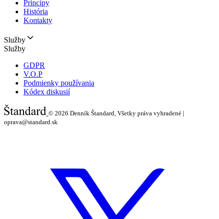
Princípy
História
Kontakty
Služby
Služby
GDPR
V.O.P
Podmienky používania
Kódex diskusií
© 2026
Denník Štandard, Všetky práva vyhradené |
oprava@standard.sk