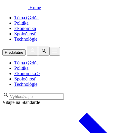
Home
Téma týždňa
Politika
Ekonomika
Spoločnosť
Technológie
Predplatné
Téma týždňa
Politika
Ekonomika
>
Spoločnosť
Technológie
Vitajte na Štandarde