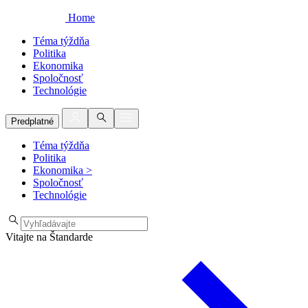
Home
Téma týždňa
Politika
Ekonomika
Spoločnosť
Technológie
Predplatné
Téma týždňa
Politika
Ekonomika
>
Spoločnosť
Technológie
Vitajte na Štandarde