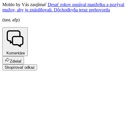
Mohlo by Vás zaujímať
Desať rokov uspával manželku a pozýval
mužov, aby ju znásilňovali. Dôchodkyňa teraz prehovorila
(tasr, afp)
Komentáre
Zdielať
Skopírovať odkaz