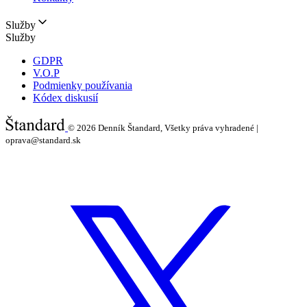
Služby
Služby
GDPR
V.O.P
Podmienky používania
Kódex diskusií
© 2026
Denník Štandard, Všetky práva vyhradené |
oprava@standard.sk