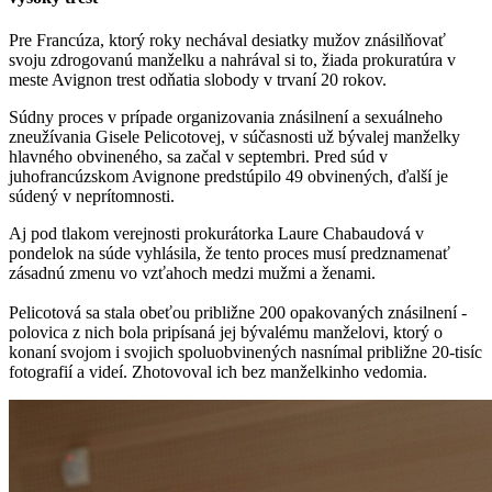
Pre Francúza, ktorý roky nechával desiatky mužov znásilňovať
svoju zdrogovanú manželku a nahrával si to, žiada prokuratúra v
meste Avignon trest odňatia slobody v trvaní 20 rokov.
Súdny proces v prípade organizovania znásilnení a sexuálneho
zneužívania Gisele Pelicotovej, v súčasnosti už bývalej manželky
hlavného obvineného, sa začal v septembri. Pred súd v
juhofrancúzskom Avignone predstúpilo 49 obvinených, ďalší je
súdený v neprítomnosti.
Aj pod tlakom verejnosti prokurátorka Laure Chabaudová v
pondelok na súde vyhlásila, že tento proces musí predznamenať
zásadnú zmenu vo vzťahoch medzi mužmi a ženami.
Pelicotová sa stala obeťou približne 200 opakovaných znásilnení -
polovica z nich bola pripísaná jej bývalému manželovi, ktorý o
konaní svojom i svojich spoluobvinených nasnímal približne 20-tisíc
fotografií a videí. Zhotovoval ich bez manželkinho vedomia.